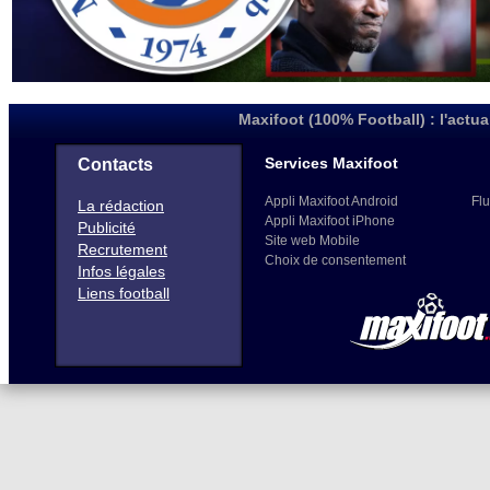
Maxifoot (100% Football) : l'actua
Services Maxifoot
Contacts
Appli Maxifoot Android
Flu
La rédaction
Appli Maxifoot iPhone
Publicité
Site web Mobile
Recrutement
Choix de consentement
Infos légales
Liens football