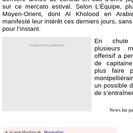
sur ce mercato estival. Selon L’Équipe, pl
Moyen-Orient, dont Al Kholood en Arabi
manifesté leur intérêt ces derniers jours, sans
pour l’instant.
En chute 
emplacement publicitaire
plusieurs m
offensif a pe
de capitain
plus faire p
montpelliéra
un possible d
de s’entraîne
News lue p
la page Maxifoot de :
Montpellier