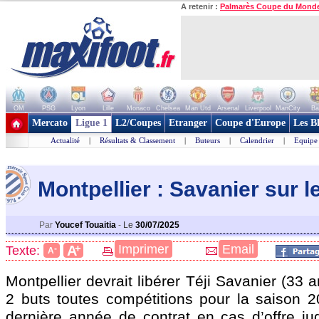
A retenir :
Palmarès Coupe du Mond
OM
PSG
Lyon
Lille
Monaco
Chelsea
Man Utd
Arsenal
Liverpool
ManCity
Ba
+ de clubs
Mercato
Ligue 1
L2/Coupes
Etranger
Coupe d'Europe
Les B
Actualité
|
Résultats & Classement
|
Buteurs
|
Calendrier
|
Equipe
Montpellier : Savanier sur l
Par
Youcef Touaitia
-
Le
30/07/2025
+
Imprimer
Email
A
Texte:
-
A
Montpellier devrait libérer Téji
Savanier
(33 a
2 buts toutes compétitions pour la saison 
dernière année de contrat en cas d’offre jug