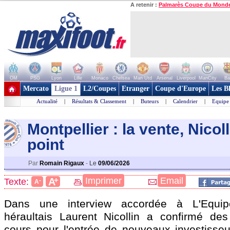
A retenir :
Palmarès Coupe du Mond
OM
PSG
Lyon
Lille
Monaco
Chelsea
Man Utd
Arsenal
Liverpool
ManCity
Ba
+ de clubs
Mercato
Ligue 1
L2/Coupes
Etranger
Coupe d'Europe
Les B
Actualité
|
Résultats & Classement
|
Buteurs
|
Calendrier
|
Equipe
Montpellier : la vente, Nicolli
point
Par
Romain Rigaux
-
Le
09/06/2026
+
Imprimer
Email
A
Texte:
-
A
Dans une interview accordée à L'Equipe
héraultais Laurent Nicollin a confirmé de
cours pour l'entrée de nouveaux investisseu