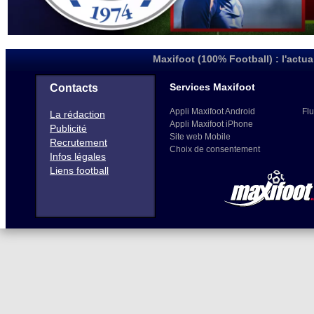
Maxifoot (100% Football) : l'actua
Services Maxifoot
Contacts
Appli Maxifoot Android
Flu
La rédaction
Appli Maxifoot iPhone
Publicité
Site web Mobile
Recrutement
Choix de consentement
Infos légales
Liens football