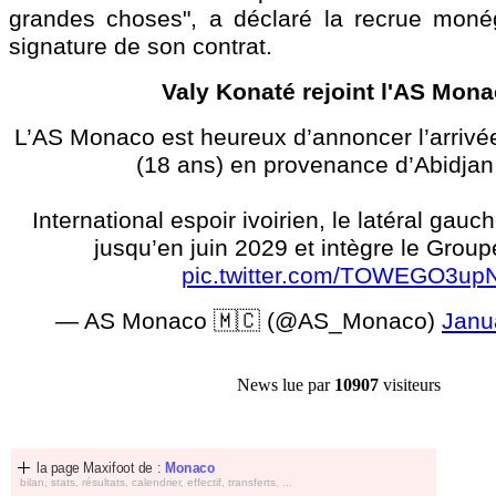
grandes choses", a déclaré la recrue moné
signature de son contrat.
Valy Konaté rejoint l'AS Mon
L’AS Monaco est heureux d’annoncer l’arrivé
(18 ans) en provenance d’Abidjan
International espoir ivoirien, le latéral gau
jusqu’en juin 2029 et intègre le Groupe
pic.twitter.com/TOWEGO3up
— AS Monaco 🇲🇨 (@AS_Monaco)
Janu
News lue par
10907
visiteurs
la page Maxifoot de :
Monaco
bilan, stats, résultats, calendrier, effectif, transferts, ...