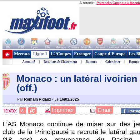
A retenir :
Palmarès Coupe du Mond
OM
PSG
Lyon
Lille
Monaco
Chelsea
Man Utd
Arsenal
Liverpool
ManCity
Ba
+ de clubs
Mercato
Ligue 1
L2/Coupes
Etranger
Coupe d'Europe
Les B
Actualité
|
Résultats & Classement
|
Buteurs
|
Calendrier
|
Equipe
Monaco : un latéral ivoirien
(off.)
Par
Romain Rigaux
-
Le
16/01/2025
+
Imprimer
Email
A
Texte:
-
A
L'AS Monaco continue de miser sur des jeu
club de la Principauté a recruté le latéral g
(18 ans) en provenance du Racing Cl