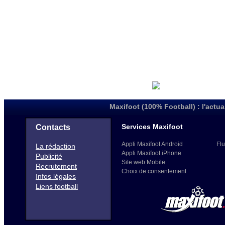
Maxifoot (100% Football) : l'actua
Services Maxifoot
Contacts
Appli Maxifoot Android
Flu
La rédaction
Appli Maxifoot iPhone
Publicité
Site web Mobile
Recrutement
Choix de consentement
Infos légales
Liens football