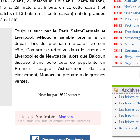
ara
(22 ans, 22 matchs et 1 but en L1 cette saison),
Man City :
11h53
 ans, 29 matchs et 6 buts en L1 cette saison) et
Naples : l
11h31
atchs et 13 buts en L1 cette saison) ont de grandes
OM : Lucas
11h10
é cet été.
PSG : le c
10h52
PSG : une 
10h33
Toujours suivi par le Paris Saint-Germain et
Francfort 
10h12
Liverpool, Akliouche semble promis à un
Strasbourg
10h09
départ lors du prochain mercato. De son
Monaco : F
10h05
côté, Camara se retrouve dans le viseur de
Dortmund 
09h44
Liverpool et de Newcastle, alors que Balogun
Barça : pr
09h24
dispose d’une belle cote de popularité en
Argentine 
09h06
Premier League. Actuellement 6e au
Tottenham
08h44
classement, Monaco se prépare à de grosses
Barça : l'
08h22
ventes.
FIFA : la C
06/08
CdM 2030 :
06/08
Archives
Rennes : Em
06/08
News lue par
19500
visiteurs
Les brèves du
Côte d'Ivoi
06/08
Les brèves d'h
Rennes : H
06/08
Les brèves du
Man City :
06/08
Les brèves du
la page Maxifoot de :
Monaco
Man Utd : Z
06/08
bilan, stats, résultats, calendrier, effectif, transferts, ...
Les brèves du
Amical : M
06/08
Recherche dan
Nantes : De
06/08
OM : le clu
06/08