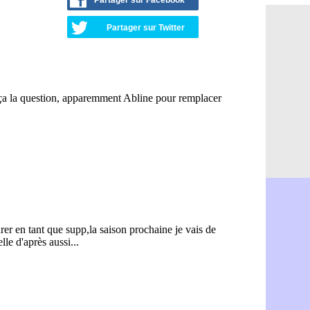
Partager sur Facebook
Monaco : l
06/08
FIFA : Teb
06/08
Partager sur Twitter
FIFA : l'UE
06/08
PSG : Teba
06/08
Real : Vini
06/08
Lyon : Man
06/08
OM : une o
06/08
Real : c'es
06/08
Troyes : Ju
06/08
PSG : Aklio
06/08
OM : une o
06/08
PSG : cont
06/08
Ouganda : 
06/08
Arsenal : A
06/08
Chelsea : P
06/08
FIFA : le 
06/08
PSG : l'ét
06/08
Bologne : D
06/08
OM : accor
06/08
OM : Medi
06/08
Uruguay : 
06/08
Séville : J
06/08