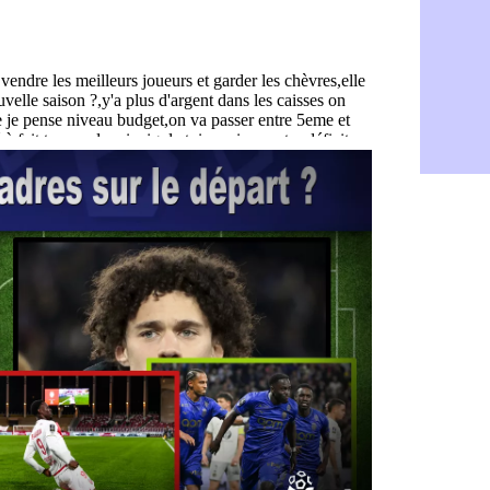
PSG : Ndja
06/08
Real : Dio
06/08
Man City : 
06/08
Rennes : A
06/08
Aston Villa
06/08
OM : une a
06/08
Le Havre : 
06/08
Trabzonspor
06/08
Bordeaux :
06/08
FIFA : Al-K
06/08
Fenerbahçe
06/08
Bordeaux : 
06/08
Galatasara
06/08
Southampto
06/08
Real : Vini
06/08
VIDEO : un
06/08
Real : Dio
06/08
Real : Rodr
06/08
PSG : Aklio
06/08
Médias : la
06/08
PSG : pas d
06/08
Real : ça s
06/08
Barça : Fe
06/08