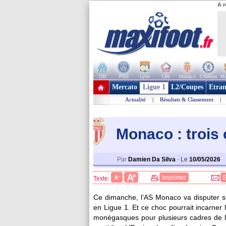
A r
OM
PSG
Lyon
Lille
Monaco
Chelsea
Ma
+ de clubs
Mercato
Ligue 1
L2/Coupes
Etran
Actualité
|
Résultats & Classement
|
Monaco : trois 
Par
Damien Da Silva
-
Le
10/05/2026
+
A
-
A
Imprimer
Texte:
Ce dimanche, l’AS Monaco va disputer so
en Ligue 1. Et ce choc pourrait incarner 
monégasques pour plusieurs cadres de l’e