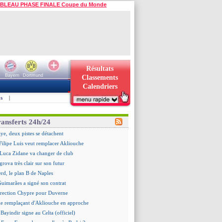
BLEAU PHASE FINALE Coupe du Monde
Résultats
Bayern
Dortmund
Classements
Calendriers
s
|
ransferts 24h/24
e, deux pistes se détachent
ilipe Luis veut remplacer Akliouche
 Luca Zidane va changer de club
grova très clair sur son futur
d, le plan B de Naples
Guimarães a signé son contrat
irection Chypre pour Duverne
le remplaçant d'Akliouche en approche
Bayindir signe au Celta (officiel)