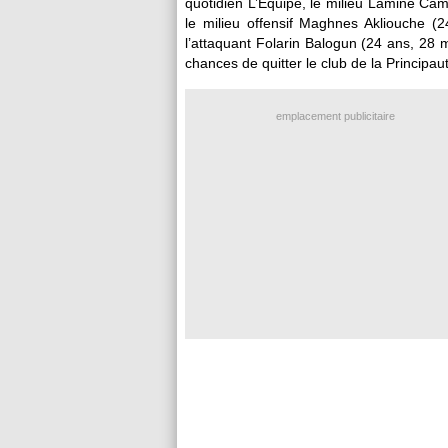
quotidien L’Equipe, le milieu Lamine
Cam
le milieu offensif Maghnes
Akliouche
(24
l’attaquant Folarin
Balogun
(24 ans, 28 m
chances de quitter le club de la Principaut
emplacement publicitaire