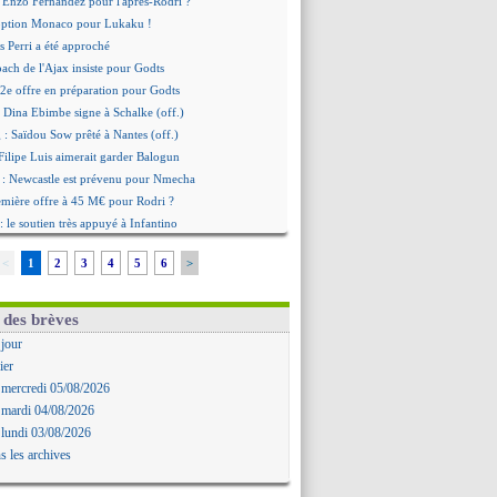
 Enzo Fernandez pour l'après-Rodri ?
'option Monaco pour Lukaku !
 Perri a été approché
oach de l'Ajax insiste pour Godts
2e offre en préparation pour Godts
: Dina Ebimbe signe à Schalke (off.)
 : Saïdou Sow prêté à Nantes (off.)
ilipe Luis aimerait garder Balogun
: Newcastle est prévenu pour Nmecha
emière offre à 45 M€ pour Rodri ?
: le soutien très appuyé à Infantino
 : Van de Ven va prolonger
<
1
2
3
4
5
6
>
agent de Rodri confirme !
AF soutient Infantino
 Rubiales charge Infantino et Sanchez
 des brèves
bolo a des pistes alléchantes
 jour
re : Renard affiche ses ambitions
ier
aise confirme pour Aït Boudlal
 mercredi 05/08/2026
 Trafford à Leeds pour 47 M€ (off.)
 mardi 04/08/2026
irkzee vers la Juventus ?
 lundi 03/08/2026
onaco s'impose contre Getafe
s les archives
r Zakarian et sa relation avec Kita
b prêt à libérer Kondogbia ?