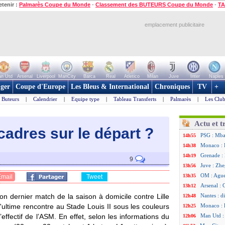
etenir :
Palmarès Coupe du Monde
-
Classement des BUTEURS Coupe du Monde
-
TA
emplacement publicitaire
n Utd
Arsenal
Liverpool
ManCity
Barca
Real
Atletico
Milan
Juve
Inter
Naples
ger
Coupe d'Europe
Les Bleus & International
Chroniques
TV
+
Buteurs
|
Calendrier
|
Equipe type
|
Tableau Transferts
|
Palmarès
|
Les Club
Actu et t
cadres sur le dépar
t ?
PSG : Mbay
14h55
Monaco : F
14h38
Grenade :
14h19
9
Juve : Zhe
13h56
OM : Aguer
13h35
Email
Tweet
Arsenal : 
13h12
n dernier match de la saison à domicile contre Lille
Nantes : d
12h48
l'ultime rencontre au Stade Louis II sous les couleurs
Monaco : 
12h25
ffectif de l’ASM. En effet, selon les informations du
Man Utd : 
12h06