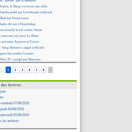
 "alarmé" par la situation
Alvarez, le Barça va revoir son offre
Mbamba prêté par Leverkusen (officiel)
 Real bat Ferencvaros
ukaku dit oui à Fenerbahçe
est arrache le nul contre Venise
n nouveau nul pour Le Mans
 nul entre Auxerre et Troyes
 Sergi Roberto a signé (officiel)
gers fait tomber Lorient
e Paris FC corrigé par Mayence
ennes encore battu par Brentford
<
1
2
3
4
5
6
>
aris SG 1-1 Man Utd (fini)
 Jong menacé par l’arrivée de Rodri
Simeone ferme la porte pour Alvarez
 des brèves
ens battu par Sunderland avant le PSG
 jour
 : O. Diomande arrive pour 40 M€
ier
rasbourg s'incline encore
 vendredi 07/08/2026
ille repris par Hambourg
 jeudi 06/08/2026
ou prolongé jusqu'en 2030 (officiel)
 mercredi 05/08/2026
, les précisions de Benatia
s les archives
aris SG-Man Utd, les compos
helsea corrige l'AC Milan