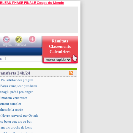
BLEAU PHASE FINALE Coupe du Monde
Résultats
Bayern
Dortmund
Classements
Calendriers
s
|
ransferts 24h/24
 Pol satisfait des progrès
 Barça vainqueur puis battu
hanoglu prêt à prolonger
elmonem veut rester
ssement complet
ultats de la soirée
e Havre renversé par Oviedo
ce battu aux tirs au but
Ivanovic proche de Lens