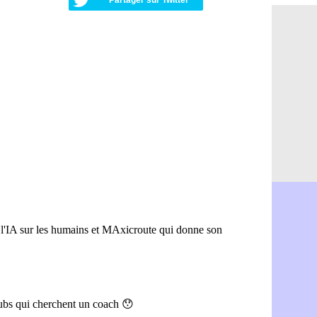
Partager sur Twitter
Argentine 
08/08
Amical : l'I
08/08
Atletico : 
08/08
Monaco : C
08/08
Amical : e
08/08
OM : la pis
08/08
PSG : ça n
08/08
Amical : Re
08/08
Arsenal : c
08/08
Amical : L
08/08
Real : Mour
08/08
Amical : T
08/08
OM : Benati
08/08
Newcastle :
08/08
PSG : une 
08/08
PSG : le g
08/08
OM : le jou
08/08
Heracles : 
08/08
Monaco : M
08/08
OM : accor
08/08
Barça : Ara
08/08
OM : Côme
08/08