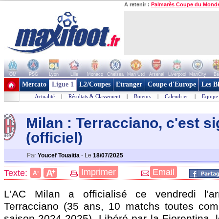
A retenir :
Palmarès Coupe du Mond
OM
PSG
Lyon
Lille
Monaco
Chelsea
Man Utd
Arsenal
Liverpool
ManCity
Ba
+ de clubs
Mercato
Ligue 1
L2/Coupes
Etranger
Coupe d'Europe
Les B
Actualité
|
Résultats & Classement
|
Buteurs
|
Calendrier
|
Equipe
Milan : Terracciano, c'est s
(officiel)
Par
Youcef Touaitia
-
Le
18/07/2025
+
Imprimer
Email
A
Texte:
-
A
L'AC Milan a officialisé ce vendredi l'ar
Terracciano
(35 ans, 10 matchs toutes comp
saison 2024-2025). Libéré par la Fiorentina, l