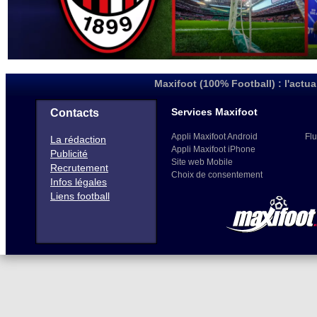
Maxifoot (100% Football) : l'actua
Services Maxifoot
Contacts
Appli Maxifoot Android
Flu
La rédaction
Appli Maxifoot iPhone
Publicité
Site web Mobile
Recrutement
Choix de consentement
Infos légales
Liens football