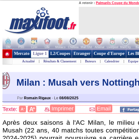
A retenir :
Palmarès Coupe du Mond
OM
PSG
Lyon
Lille
Monaco
Chelsea
Man Utd
Arsenal
Liverpool
ManCity
Ba
+ de clubs
Mercato
Ligue 1
L2/Coupes
Etranger
Coupe d'Europe
Les B
Actualité
|
Résultats & Classement
|
Buteurs
|
Calendrier
|
Equipe
Milan : Musah vers Notting
Par
Romain Rigaux
-
Le
08/08/2025
+
Imprimer
Email
A
Texte:
-
A
Après deux saisons à l'AC Milan, le milieu 
Musah
(22 ans, 40 matchs toutes compétition
2024-2025) pourrait poursuivre sa carrière e