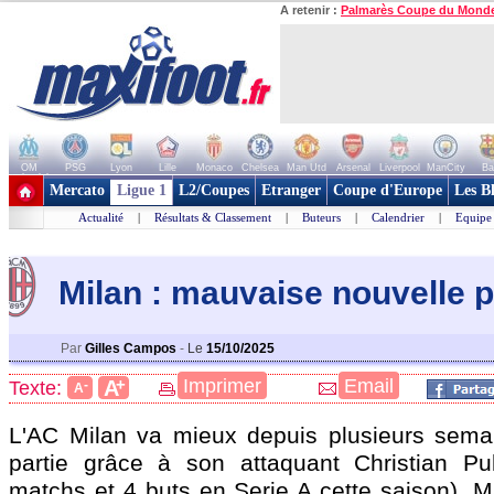
A retenir :
Palmarès Coupe du Mond
OM
PSG
Lyon
Lille
Monaco
Chelsea
Man Utd
Arsenal
Liverpool
ManCity
Ba
+ de clubs
Mercato
Ligue 1
L2/Coupes
Etranger
Coupe d'Europe
Les B
Actualité
|
Résultats & Classement
|
Buteurs
|
Calendrier
|
Equipe
Milan : mauvaise nouvelle p
Par
Gilles Campos
-
Le
15/10/2025
+
Imprimer
Email
A
Texte:
-
A
L'AC Milan va mieux depuis plusieurs semai
partie grâce à son attaquant Christian
Pul
matchs et 4 buts en Serie A cette saison). 