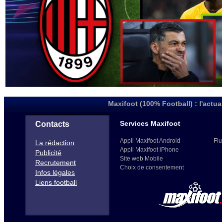
Maxifoot (100% Football) : l'actua
Services Maxifoot
Contacts
Appli Maxifoot Android
Flu
La rédaction
Appli Maxifoot iPhone
Publicité
Site web Mobile
Recrutement
Choix de consentement
Infos légales
Liens football