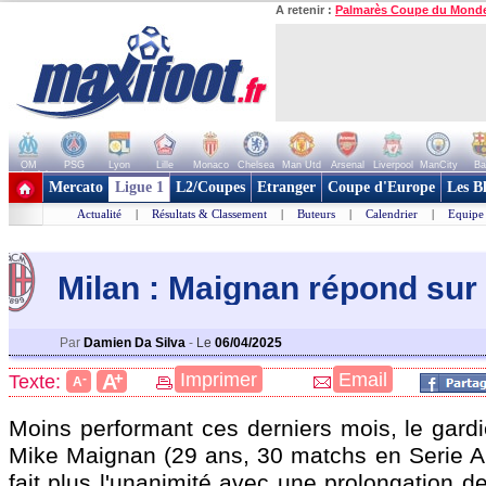
A retenir :
Palmarès Coupe du Mond
OM
PSG
Lyon
Lille
Monaco
Chelsea
Man Utd
Arsenal
Liverpool
ManCity
Ba
+ de clubs
Mercato
Ligue 1
L2/Coupes
Etranger
Coupe d'Europe
Les B
Actualité
|
Résultats & Classement
|
Buteurs
|
Calendrier
|
Equipe
Milan : Maignan répond sur 
Par
Damien Da Silva
-
Le
06/04/2025
+
Imprimer
Email
A
Texte:
-
A
Moins performant ces derniers mois, le gardi
Mike
Maignan
(29 ans, 30 matchs en Serie A 
fait plus l'unanimité avec une prolongation de