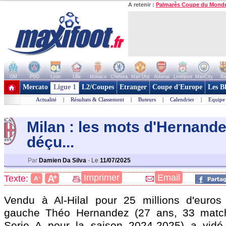
A retenir :
Palmarès Coupe du Mond
OM
PSG
Lyon
Lille
Monaco
Chelsea
Man Utd
Arsenal
Liverpool
ManCity
Ba
+ de clubs
Mercato
Ligue 1
L2/Coupes
Etranger
Coupe d'Europe
Les B
Actualité
|
Résultats & Classement
|
Buteurs
|
Calendrier
|
Equipe
Milan : les mots d'Hernandez
déçu...
Par
Damien Da Silva
-
Le
11/07/2025
+
Imprimer
Email
A
Texte:
-
A
Vendu à Al-Hilal pour 25 millions d'euros j
gauche Théo
Hernandez
(27 ans, 33 matc
Serie A pour la saison 2024-2025) a vidé