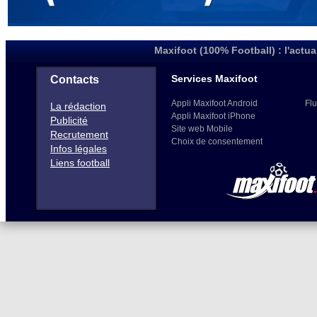
Maxifoot (100% Football) : l'actua
Services Maxifoot
Contacts
Appli Maxifoot Android
Flu
La rédaction
Appli Maxifoot iPhone
Publicité
Site web Mobile
Recrutement
Choix de consentement
Infos légales
Liens football