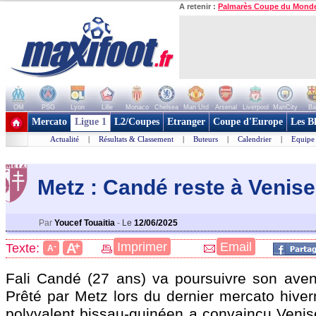
A retenir :
Palmarès Coupe du Mond
OM
PSG
Lyon
Lille
Monaco
Chelsea
Man Utd
Arsenal
Liverpool
ManCity
Ba
+ de clubs
Mercato
Ligue 1
L2/Coupes
Etranger
Coupe d'Europe
Les B
Actualité
|
Résultats & Classement
|
Buteurs
|
Calendrier
|
Equipe
Metz : Candé reste à Venise 
Par
Youcef Touaitia
-
Le
12/06/2025
+
Imprimer
Email
A
Texte:
-
A
Fali Candé (27 ans) va poursuivre son aven
Prêté par Metz lors du dernier mercato hiver
polyvalent bissau-guinéen a convaincu Venise