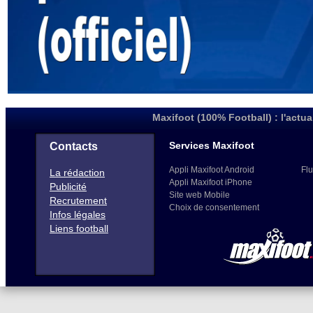
Maxifoot (100% Football) : l'actua
Services Maxifoot
Contacts
Appli Maxifoot Android
Flu
La rédaction
Appli Maxifoot iPhone
Publicité
Site web Mobile
Recrutement
Choix de consentement
Infos légales
Liens football