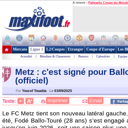
A retenir :
Palmarès Coupe du Mond
OM
PSG
Lyon
Lille
Monaco
Chelsea
Man Utd
Arsenal
Liverpool
ManCity
Ba
+ de clubs
Mercato
Ligue 1
L2/Coupes
Etranger
Coupe d'Europe
Les B
Actualité
|
Résultats & Classement
|
Buteurs
|
Calendrier
|
Equipe
Metz : c'est signé pour Ball
(officiel)
Par
Youcef Touaitia
-
Le
03/09/2025
+
Imprimer
Email
A
Texte:
-
A
Le FC Metz tient son nouveau latéral gauche.
été, Fodé Ballo-Touré (28 ans) s’est engagé 
jusqu’en juin 2026, soit une saison plus une