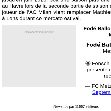
au Havre lors de la seconde partie de saison d
joueur de l’AC Milan vient remplacer Matthie
à Lens durant ce mercato estival.
Fodé Ballo
emplacement publicitaire
𝗙𝗼𝗱𝗲́ 𝗕𝗮
Mes
🤩 Fensch
présente 
re
— FC Metz
Septemb
News lue par
11667
visiteurs