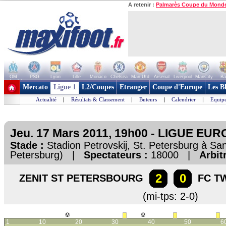
A retenir :
Palmarès Coupe du Mond
OM
PSG
Lyon
Lille
Monaco
Chelsea
Man Utd
Arsenal
Liverpool
ManCity
Ba
+ de clubs
Mercato
Ligue 1
L2/Coupes
Etranger
Coupe d'Europe
Les B
Actualité
|
Résultats & Classement
|
Buteurs
|
Calendrier
|
Equipe
Jeu. 17 Mars 2011, 19h00 - LIGUE EUROP
Stade :
Stadion Petrovskij, St. Petersburg à San
Petersburg) |
Spectateurs :
18000 |
Arbitr
2
0
ZENIT ST PETERSBOURG
FC T
(mi-tps: 2-0)
1
10
20
30
40
50
6