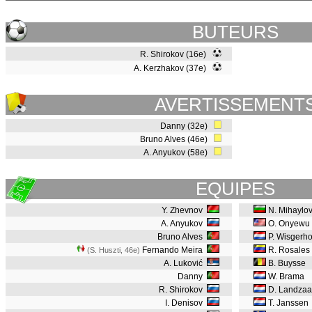
BUTEURS
R. Shirokov (16e)
A. Kerzhakov (37e)
AVERTISSEMENT
Danny (32e)
Bruno Alves (46e)
A. Anyukov (58e)
EQUIPES
Y. Zhevnov
N. Mihaylo
A. Anyukov
O. Onyewu
Bruno Alves
P. Wisgerho
Fernando Meira
R. Rosales
(S. Huszti, 46e
)
A. Luković
B. Buysse
Danny
W. Brama
R. Shirokov
D. Landzaa
I. Denisov
T. Janssen