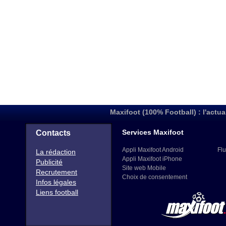
Maxifoot (100% Football) : l'actua
Services Maxifoot
Contacts
Appli Maxifoot Android
Flu
La rédaction
Appli Maxifoot iPhone
Publicité
Site web Mobile
Recrutement
Choix de consentement
Infos légales
Liens football