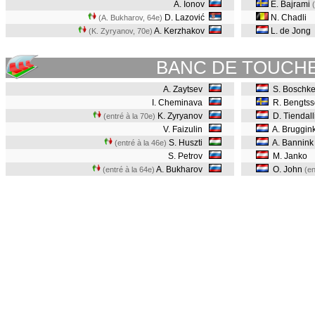
A. Ionov
E. Bajrami
D. Lazović
N. Chadli
(A. Bukharov, 64e
)
A. Kerzhakov
L. de Jong
(K. Zyryanov, 70e
)
BANC DE TOUCH
A. Zaytsev
S. Boschke
I. Cheminava
R. Bengtss
K. Zyryanov
D. Tiendall
(entré à la 70e)
V. Faizulin
A. Bruggin
S. Huszti
A. Bannink
(entré à la 46e)
S. Petrov
M. Janko
A. Bukharov
O. John
(entré à la 64e)
(en