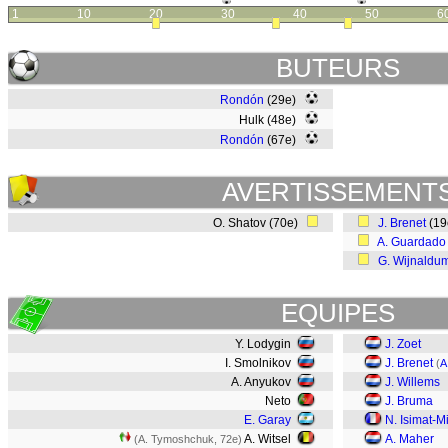
1
10
20
30
40
50
6
BUTEURS
Rondón
(29e)
Hulk (48e)
Rondón
(67e)
AVERTISSEMENT
O. Shatov (70e)
J. Brenet
(1
A. Guardado
G. Wijnaldu
EQUIPES
Y. Lodygin
J. Zoet
I. Smolnikov
J. Brenet
(
A
A. Anyukov
J. Willems
Neto
J. Bruma
E. Garay
N. Isimat-Mi
A. Witsel
A. Maher
(A. Tymoshchuk, 72e)