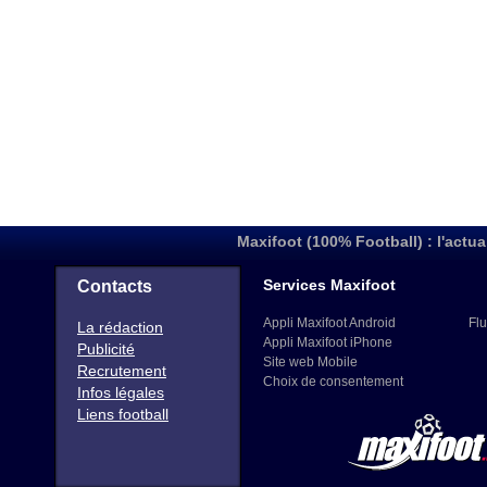
Maxifoot (100% Football) : l'actua
Services Maxifoot
Contacts
Appli Maxifoot Android
Flu
La rédaction
Appli Maxifoot iPhone
Publicité
Site web Mobile
Recrutement
Choix de consentement
Infos légales
Liens football