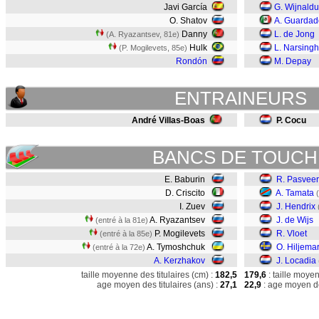
Javi García
G. Wijnald
O. Shatov
A. Guardad
Danny
L. de Jong
(A. Ryazantsev, 81e)
Hulk
L. Narsingh
(P. Mogilevets, 85e)
Rondón
M. Depay
ENTRAINEURS
André Villas-Boas
P. Cocu
BANCS DE TOUCH
E. Baburin
R. Pasveer
D. Criscito
A. Tamata
I. Zuev
J. Hendrix
A. Ryazantsev
J. de Wijs
(entré à la 81e)
P. Mogilevets
R. Vloet
(entré à la 85e)
A. Tymoshchuk
O. Hiljema
(entré à la 72e)
A. Kerzhakov
J. Locadia
taille moyenne des titulaires (cm) :
182,5
179,6
: taille moye
age moyen des titulaires (ans) :
27,1
22,9
: age moyen de