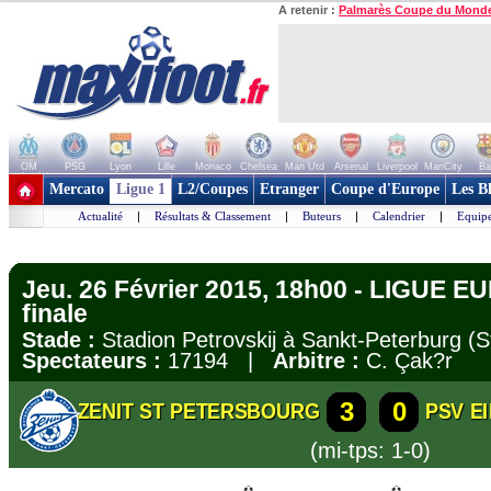
A retenir :
Palmarès Coupe du Mond
OM
PSG
Lyon
Lille
Monaco
Chelsea
Man Utd
Arsenal
Liverpool
ManCity
Ba
+ de clubs
Mercato
Ligue 1
L2/Coupes
Etranger
Coupe d'Europe
Les B
Actualité
|
Résultats & Classement
|
Buteurs
|
Calendrier
|
Equipe
Jeu. 26 Février 2015, 18h00 - LIGUE E
finale
Stade :
Stadion Petrovskij à Sankt-Peterburg (
Spectateurs :
17194 |
Arbitre :
C. Çak?r
3
0
ZENIT ST PETERSBOURG
PSV E
(mi-tps: 1-0)