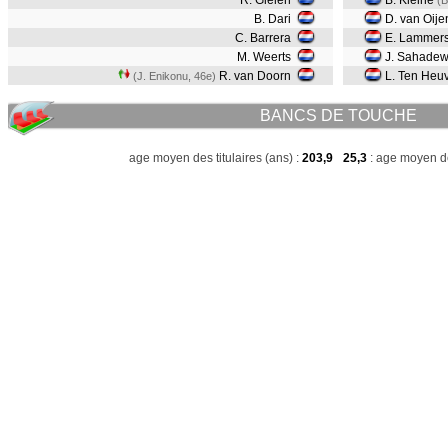
R. Gielen
B. Kleine
(B
B. Dari
D. van Oije
C. Barrera
E. Lammer
M. Weerts
J. Sahadew
R. van Doorn
L. Ten Heu
(J. Enikonu, 46e)
BANCS DE TOUCHE
age moyen des titulaires (ans) :
203,9
25,3
: age moyen de