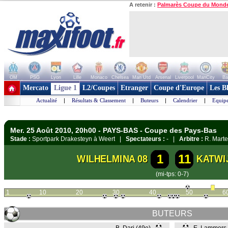
A retenir :
Palmarès Coupe du Mond
OM
PSG
Lyon
Lille
Monaco
Chelsea
Man Utd
Arsenal
Liverpool
ManCity
Ba
+ de clubs
Mercato
Ligue 1
L2/Coupes
Etranger
Coupe d'Europe
Les B
Actualité
|
Résultats & Classement
|
Buteurs
|
Calendrier
|
Equipe
Mer. 25 Août 2010, 20h00 - PAYS-BAS - Coupe des Pays-Bas
Stade :
Sportpark Drakesteyn à Weert |
Spectateurs :
- |
Arbitre :
R. Mart
1
11
WILHELMINA 08
KATWI
(mi-tps: 0-7)
1
10
20
30
40
50
6
BUTEURS