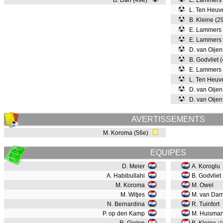
B. Dari (49e)
E. Lammers 
L. Ten Heuv
B. Kleine (2
E. Lammers 
E. Lammers 
D. van Oijen
B. Godvliet 
E. Lammers 
L. Ten Heuv
D. van Oijen
D. van Oijen
AVERTISSEMENTS
M. Koroma (56e)
EQUIPES
D. Meier
A. Koroglu
A. Habibullahi
B. Godvliet
M. Koroma
M. Owel
M. Witjes
M. van Da
N. Bernardina
R. Tuinfort
P. op den Kamp
M. Huisma