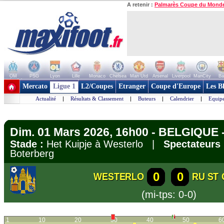
A retenir :
Palmarès Coupe du Mond
OM
PSG
Lyon
Lille
Monaco
Chelsea
Man Utd
Arsenal
Liverpool
ManCity
Ba
+ de clubs
Mercato
Ligue 1
L2/Coupes
Etranger
Coupe d'Europe
Les B
Actualité
|
Résultats & Classement
|
Buteurs
|
Calendrier
|
Equipe
Dim. 01 Mars 2026, 16h00 - BELGIQUE -
Stade :
Het Kuipje à Westerlo |
Spectateurs 
Boterberg
0
0
WESTERLO
RU ST 
(mi-tps: 0-0)
1
10
20
30
40
50
6