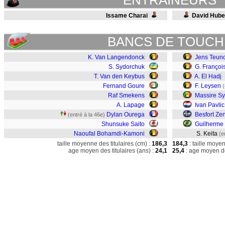
ENTRAINEURS
Issame Charai
David Hube
BANCS DE TOUCH
K. Van Langendonck
Jens Teun
S. Sydorchuk
G. Françoi
T. Van den Keybus
A. El Hadj
Fernand Goure
F. Leysen
(
Raf Smekens
Massire Sy
A. Lapage
Ivan Pavlic
Dylan Ourega
Besfort Zen
(entré à la 46e)
Shunsuke Saito
Guilherme
Naoufal Bohamdi-Kamoni
S. Keita
(e
taille moyenne des titulaires (cm) :
186,3
184,3
: taille moye
age moyen des titulaires (ans) :
24,1
25,4
: age moyen de