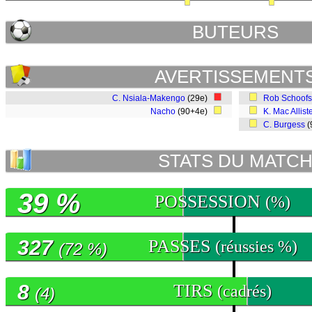
BUTEURS
AVERTISSEMENT
C. Nsiala-Makengo
(29e)
Rob Schoofs
Nacho
(90+4e)
K. Mac Allist
C. Burgess
(
STATS DU MATC
39 %
POSSESSION
(%)
327
PASSES
(réussies %)
(72 %)
8
TIRS
(cadrés)
(4)