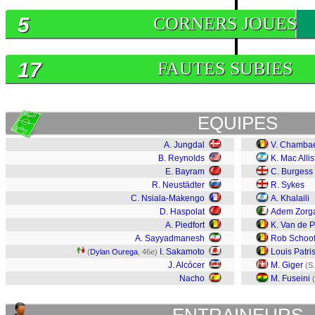
5
CORNERS JOUES
17
FAUTES SUBIES
EQUIPES
A. Jungdal
V. Chamba
B. Reynolds
K. Mac Allis
E. Bayram
C. Burgess
R. Neustädter
R. Sykes
C. Nsiala-Makengo
A. Khalaili
D. Haspolat
Adem Zorg
A. Piedfort
K. Van de P
A. Sayyadmanesh
Rob Schoo
I. Sakamoto
Louis Patri
(
Dylan Ourega
, 46e)
J. Alcócer
M. Giger
(S.
Nacho
M. Fuseini
(