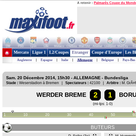
A retenir :
Palmarès Coupe du Mond
OM
PSG
Lyon
Lille
Monaco
Chelsea
Man Utd
Arsenal
Liverpool
ManCity
Ba
+ de clubs
Mercato
Ligue 1
L2/Coupes
Etranger
Coupe d'Europe
Les B
Angleterre
|
Espagne
|
Italie
|
Allemagne
|
Belgique
|
Pays-Bas
Sam. 20 Décembre 2014, 15h30 - ALLEMAGNE - Bundesliga
Stade :
Weserstadion à Bremen |
Spectateurs :
42100 |
Arbitre :
M. GrÃ¤
2
1
WERDER BREME
BORU
(mi-tps: 1-0)
1
10
20
30
40
50
6
BUTEURS