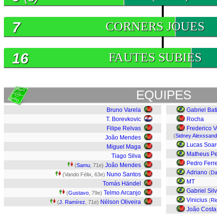
7
CORNERS JOUES
16
FAUTES SUBIES
EQUIPES
Bruno Varela
Gabriel Bat
T. Borevkovic
Rocha
Filipe Relvas
Frederico 
(
Sidney Alexssan
João Mendes
Lucas Soar
Miguel Maga
Matheus Pe
Tiago Silva
Pedro Ferre
João Mendes
(
Samu
, 71e)
Adriano
(
Da
Nuno Santos
(Vando Félix, 63e)
MT
Tomás Händel
Gabriel Sil
Telmo Arcanjo
(
Gustavo
, 79e)
Vinicius
(
Ri
Nélson Oliveira
(
J. Ramírez
, 71e)
João Costa