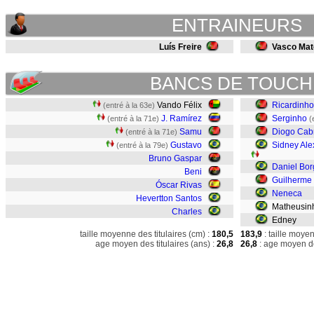
ENTRAINEURS
Luís Freire
Vasco Mat
BANCS DE TOUCH
Vando Félix
Ricardinho
(entré à la 63e)
J. Ramírez
Serginho
(entré à la 71e)
(
Samu
Diogo Cab
(entré à la 71e)
Gustavo
Sidney Al
(entré à la 79e)
Bruno Gaspar
Daniel Bor
Beni
Guilherme
Óscar Rivas
Neneca
Hevertton Santos
Matheusin
Charles
Edney
taille moyenne des titulaires (cm) :
180,5
183,9
: taille moye
age moyen des titulaires (ans) :
26,8
26,8
: age moyen de