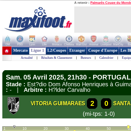
A retenir :
Palmarès Coupe du Mond
OM
PSG
Lyon
Lille
Monaco
Chelsea
Man Utd
Arsenal
Liverpool
ManCity
Ba
+ de clubs
Mercato
Ligue 1
L2/Coupes
Etranger
Coupe d'Europe
Les B
Actualité
|
Résultats & Classement
|
Buteurs
|
Calendrier
|
Equipe
Sam. 05 Avril 2025, 21h30 - PORTUGAL 
Stade :
Est?dio Dom Afonso Henriques à Gui
:
- |
Arbitre :
H?lder Carvalho
2
0
VITORIA GUIMARAES
SANTA
(mi-tps: 1-0)
1
10
20
30
40
50
6