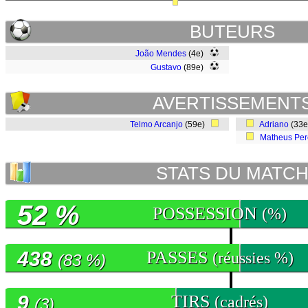
BUTEURS
João Mendes
(4e)
Gustavo
(89e)
AVERTISSEMENT
Telmo Arcanjo
(59e)
Adriano
(33
Matheus Per
STATS DU MATC
52 %
POSSESSION
(%)
438
PASSES
(réussies %)
(83 %)
9
TIRS
(cadrés)
(3)