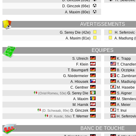
D. Ginczek (63e)
H. Seferovic
D. Ginczek (66e)
A. Maxim (80e)
AVERTISSEMENTS
G. Serey Die (42e)
H. Seferovic
A. Maxim (81e)
A. Madlung 
EQUIPES
S. Ulreich
K. Trapp
F. Klein
T. Chandler
T. Baumgartl
B. Oczipka
G. Niedermeier
C. Zambra
A. Hlousek
A. Madlung
C. Gentner
M. Hasebe
G. Serey Die
S. Aigner
(Oriol Romeu, 53e
)
A. Maxim
M. Stender
M. Harnik
A. Meier
D. Ginczek
T. Inui
(D. Schwaab, 89e
)
T. Werner
H. Seferovi
(F. Kostic, 58e
)
BANC DE TOUCHE