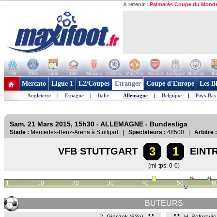
A retenir :
Palmarès Coupe du Mond
OM
PSG
Lyon
Lille
Monaco
Chelsea
Man Utd
Arsenal
Liverpool
ManCity
Ba
+ de clubs
Mercato
Ligue 1
L2/Coupes
Etranger
Coupe d'Europe
Les B
Angleterre
|
Espagne
|
Italie
|
Allemagne
|
Belgique
|
Pays-Bas
Sam. 21 Mars 2015, 15h30 - ALLEMAGNE - Bundesliga
Stade :
Mercedes-Benz-Arena à Stuttgart |
Spectateurs :
48500 |
Arbitre :
3
1
VFB STUTTGART
EINT
(mi-tps: 0-0)
1
10
20
30
40
50
6
BUTEURS