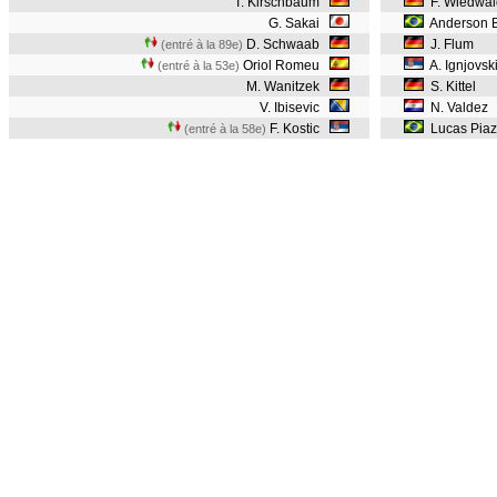
T. Kirschbaum
F. Wiedwal
G. Sakai
Anderson 
D. Schwaab
J. Flum
(entré à la 89e)
Oriol Romeu
A. Ignjovsk
(entré à la 53e)
M. Wanitzek
S. Kittel
V. Ibisevic
N. Valdez
F. Kostic
Lucas Pia
(entré à la 58e)