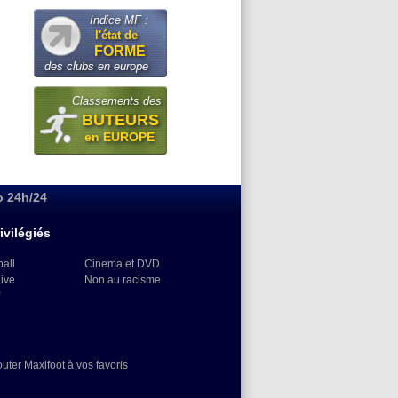
Indice MF :
l'état de
FORME
des clubs en europe
Classements des
BUTEURS
en EUROPE
o 24h/24
ivilégiés
ball
Cinema et DVD
Live
Non au racisme
)
outer Maxifoot à vos favoris