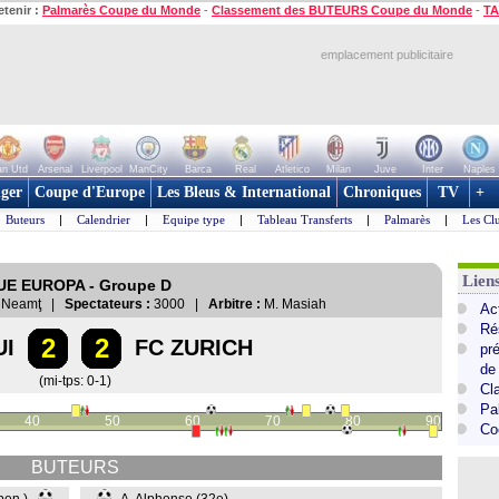
etenir :
Palmarès Coupe du Monde
-
Classement des BUTEURS Coupe du Monde
-
TA
emplacement publicitaire
n Utd
Arsenal
Liverpool
ManCity
Barca
Real
Atletico
Milan
Juve
Inter
Naples
ger
Coupe d'Europe
Les Bleus & International
Chroniques
TV
+
Buteurs
|
Calendrier
|
Equipe type
|
Tableau Transferts
|
Palmarès
|
Les Cl
Lie
GUE EUROPA - Groupe D
ra Neamţ |
Spectateurs :
3000 |
Arbitre :
M. Masiah
Ac
Ré
2
2
UI
FC ZURICH
pr
de
(mi-tps: 0-1)
Cl
Pa
40
50
60
70
80
90
Co
BUTEURS