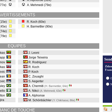
 pen.)
A. Alphonse (32e)
 (77e)
A. Mehmedi (79e)
AVERTISSEMENTS
(15e)
R. Koch (60e)
 (45e)
H. Barmettler (90e)
 (74e)
 (79e)
EQUIPES
uskas
J. Leoni
Papp
Jorge Teixeira
Sond
lanov
R. Rodriguez
Zidan
arkas
R. Koch
Franc
jevic
P. Koch
tean
C. Zouaghi
O
lovic
S. Aegerter
sley
A. Chermiti
(H. Barmettler, 64e
)
Bello
A. Nikci
(A. Mehmedi, 63e
)
ílton
A. Alphonse
jira
M. Schönbächler
(Y. Chikhaoui, 86e
)
BANC DE TOUCHE