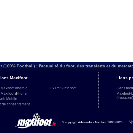
t (100% Football) : l'actualité du foot, des transferts et du mercat
ices Maxifoot
Liens pr
 Maxifoot Android
Flux RSS info foot
Liens foot
 Maxifoot iPhone
Maxifoot-
(livescore
web Mobile
x de consentement
Aj
© copyright Advimedia - Maxifoot 2000-2026