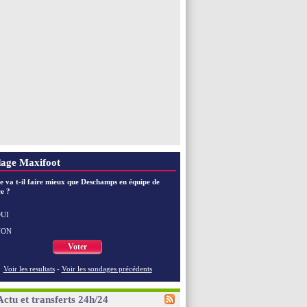
age Maxifoot
e va t-il faire mieux que Deschamps en équipe de
e ?
UI
NON
Voter
Voir les resultats
-
Voir les sondages précédents
Actu et transferts 24h/24