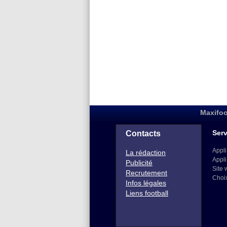
Maxifoo
Serv
Contacts
Appli
La rédaction
Appli
Publicité
Site 
Recrutement
Choi
Infos légales
Liens football