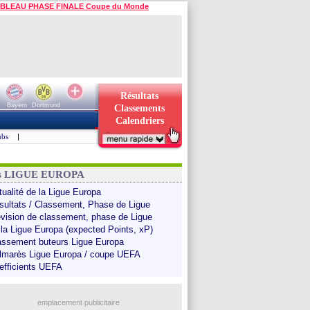
BLEAU PHASE FINALE Coupe du Monde
Résultats
Bayern
Dortmund
Classements
Calendriers
ubs
|
ns LIGUE EUROPA
tualité de la Ligue Europa
sultats / Classement, Phase de Ligue
évision de classement, phase de Ligue
 la Ligue Europa (expected Points, xP)
assement buteurs Ligue Europa
lmarès Ligue Europa / coupe UEFA
efficients UEFA
emplacement publicitaire