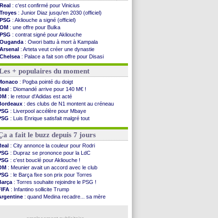
Real
: c'est confirmé pour Vinicius
Troyes
: Junior Diaz jusqu'en 2030 (officiel)
PSG
: Akliouche a signé (officiel)
OM
: une offre pour Bulka
PSG
: contrat signé pour Akliouche
Ouganda
: Owori battu à mort à Kampala
Arsenal
: Arteta veut créer une dynastie
Chelsea
: Palace a fait son offre pour Disasi
FIFA
: le gouvernement espagnol s'en mêle
Les + populaires du moment
PSG
: l'étonnante rumeur Gusto
Bologne
: Dallinga est sur le marché
Monaco
: Pogba pointé du doigt
OM
: accord trouvé avec Man City pour Rulli
Real
: Diomandé arrive pour 140 M€ !
OM
: Medina vers Leverkusen pour 25 M€
OM
: le retour d'Adidas est acté
Uruguay
: Forlan nommé sélectionneur (officiel)
Bordeaux
: des clubs de N1 montent au créneau
Séville
: Juanlu signe à Bournemouth (officiel)
PSG
: Liverpool accélère pour Mbaye
PSG
: Ndjantou heureux d'avoir rejoué
PSG
: Luis Enrique satisfait malgré tout
Real
: Diomandé pour 140 M€ ! (officiel)
Real
: une nouvelle offre pour Vinicius
Man City
: Rodri préfère le Barça au Real !
Lyon
: Fonseca prend cher sur les réseaux
Ça a fait le buzz depuis 7 jours
Rennes
: Aït Boudlal veut rejoindre Fulham
Aston Villa
: Liverpool cible aussi Konsa
Real
: City annonce la couleur pour Rodri
OM
: une approche pour Diatta
PSG
: Dupraz se prononce pour la LdC
Le Havre
: Diaw va signer à Lille
PSG
: c'est bouclé pour Akliouche !
Trabzonspor
: Salah a signé ! (officiel)
OM
: Meunier avait un accord avec le club
Bordeaux
: les mots de Mavuba
PSG
: le Barça fixe son prix pour Torres
Barça
: Torres souhaite rejoindre le PSG !
Voir les brèves précédentes
FIFA
: Infantino sollicite Trump
Argentine
: quand Medina recadre... sa mère
Real
: le démenti de Leipzig pour Diomandé
OM
: Paixão attire un 2e club anglais