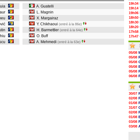
19h34
Puia
A. Guatelli
19h14
alaur
L. Magnin
19h06
18h50
Zmeu
X. Margairaz
18h30
ović
Y. Chikhaoui
(entré à la 86e)
18h20
stin
H. Barmettler
(entré à la 64e)
17h58
ghiu
O. Buff
17h47
17h34
escu
A. Mehmedi
(entré à la 63e)
17h22
17h10
05/08
16h59
05/08
16h53
05/08
16h45
05/08
16h34
05/08
16h21
06/08
16h04
05/08
15h50
04/08
15h40
15h18
30/07
15h01
02/08
14h46
01/08
14h25
31/07
14h12
02/08
01/08
03/08
03/08
03/08
03/08