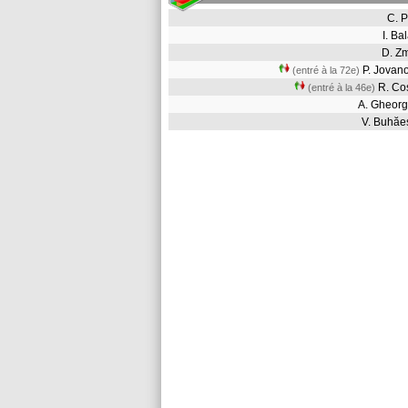
C. 
I. B
D. 
P. Jovan
(entré à la 72e)
R. Co
(entré à la 46e)
A. Gheor
V. Buhă