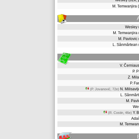
Wesley (62e,
M. Temwanjira
Wesley 
M. Temwanjira
M. Pavlovic
L. Sânmărtean
V. Černia
P. 
Z. Mi
P. F
N. Milisavl
(P. Jovanović, 72e
)
L. Sânmăr
M. Pav
We
Y. 
(R. Costin, 46e
)
Ada
M. Temwan