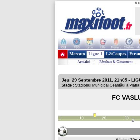
A r
OM
PSG
Lyon
Lille
Monaco
Chelsea
Ma
+ de clubs
Mercato
Ligue 1
L2/Coupes
Etran
Actualité
|
Résultats & Classement
|
Jeu. 29 Septembre 2011, 21h05 - LI
Stade :
Stadionul Municipal Ceahlăul à Piat
FC VASL
1
10
20
30