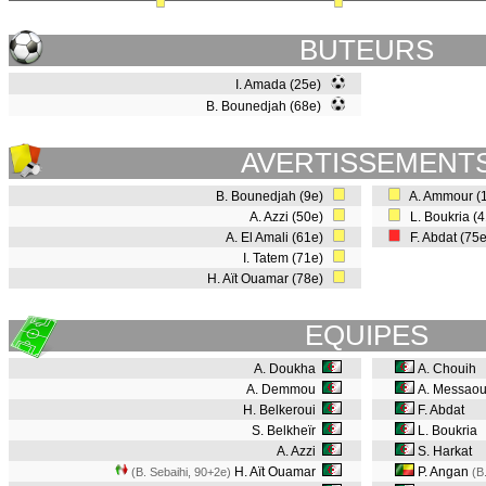
BUTEURS
I. Amada (25e)
B. Bounedjah (68e)
AVERTISSEMENT
B. Bounedjah (9e)
A. Ammour (
A. Azzi (50e)
L. Boukria (
A. El Amali (61e)
F. Abdat (75
I. Tatem (71e)
H. Aït Ouamar (78e)
EQUIPES
A. Doukha
A. Chouih
A. Demmou
A. Messaou
H. Belkeroui
F. Abdat
S. Belkheïr
L. Boukria
A. Azzi
S. Harkat
H. Aït Ouamar
P. Angan
(B. Sebaihi, 90+2e
)
(B