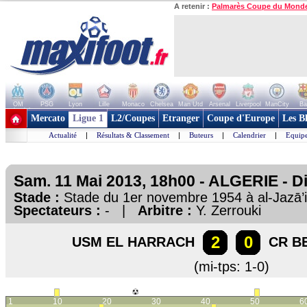
A retenir :
Palmarès Coupe du Mond
OM
PSG
Lyon
Lille
Monaco
Chelsea
Man Utd
Arsenal
Liverpool
ManCity
Ba
+ de clubs
Mercato
Ligue 1
L2/Coupes
Etranger
Coupe d'Europe
Les B
Actualité
|
Résultats & Classement
|
Buteurs
|
Calendrier
|
Equipe
Sam. 11 Mai 2013, 18h00 - ALGERIE - Di
Stade :
Stade du 1er novembre 1954 à al-Jazā’i
Spectateurs :
- |
Arbitre :
Y. Zerrouki
2
0
USM EL HARRACH
CR BE
(mi-tps: 1-0)
1
10
20
30
40
50
6