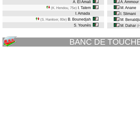
A. El Amali
A. Ammour
I. Tatem
M. Anane
(K. Hendou, 75e
)
I. Amada
I. Slimani
B. Bounedjah
(S. Hanitser, 80e
)
M. Benaldj
S. Younès
M. Dahar
(H
BANC DE TOUCH