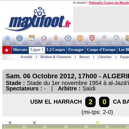
A retenir :
Palmarès Coupe du Mond
OM
PSG
Lyon
Lille
Monaco
Chelsea
Man Utd
Arsenal
Liverpool
ManCity
Ba
+ de clubs
Mercato
Ligue 1
L2/Coupes
Etranger
Coupe d'Europe
Les B
Actualité
|
Résultats & Classement
|
Buteurs
|
Calendrier
|
Equipe
Sam. 06 Octobre 2012, 17h00 - ALGERIE
Stade :
Stade du 1er novembre 1954 à al-Jazā’i
Spectateurs :
- |
Arbitre :
Saïdi
2
0
USM EL HARRACH
CA B
(mi-tps: 2-0)
1
10
20
30
40
50
6