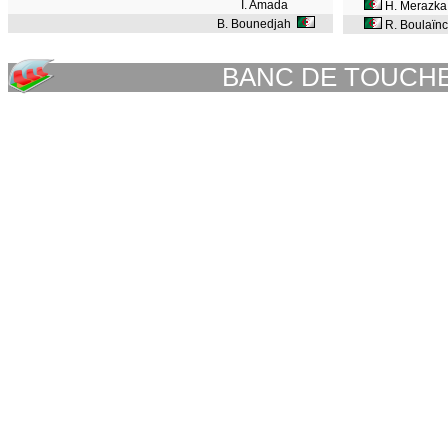
I. Amada
H. Merazka
B. Bounedjah
R. Boulaïnc
BANC DE TOUCH