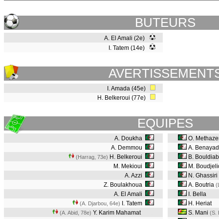
BUTEURS
A. El Amali (2e)
I. Tatem (14e)
AVERTISSEMENT
I. Amada (45e)
H. Belkeroui (77e)
EQUIPES
A. Doukha
O. Methaz
A. Demmou
A. Benaya
H. Belkeroui
B. Bouldia
(Harrag, 73e
)
M. Mekioui
M. Boudjeli
A. Azzi
N. Ghassiri
Z. Boulakhoua
A. Boutria
(
A. El Amali
I. Bella
I. Tatem
H. Heriat
(A. Djarbou, 64e
)
Y. Karim Mahamat
S. Mani
(A. Abid, 78e
)
(S.
TCH