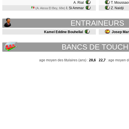
A. Rial
T. Moussao
I. Si Ammar
Z. Naidji
(A. Aissa El Bey, 68e)
ENTRAINEURS
Kamel Eddine Bouhellal
Josep Mar
BANCS DE TOUCH
age moyen des titulaires (ans) :
28,6
22,7
: age moyen de