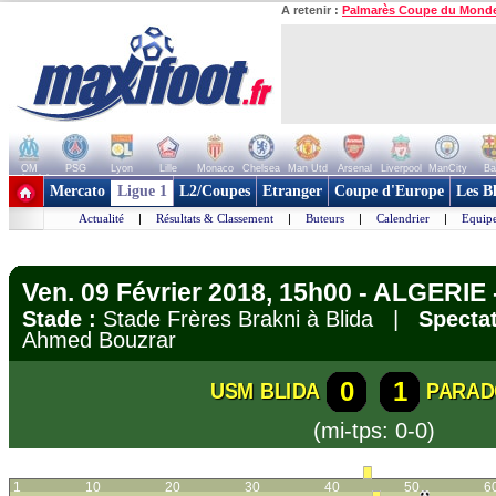
A retenir :
Palmarès Coupe du Mond
OM
PSG
Lyon
Lille
Monaco
Chelsea
Man Utd
Arsenal
Liverpool
ManCity
Ba
+ de clubs
Mercato
Ligue 1
L2/Coupes
Etranger
Coupe d'Europe
Les B
Actualité
|
Résultats & Classement
|
Buteurs
|
Calendrier
|
Equipe
Ven. 09 Février 2018, 15h00 - ALGERIE -
Stade :
Stade Frères Brakni à Blida |
Spectat
Ahmed Bouzrar
0
1
USM BLIDA
PARAD
(mi-tps: 0-0)
1
10
20
30
40
50
6