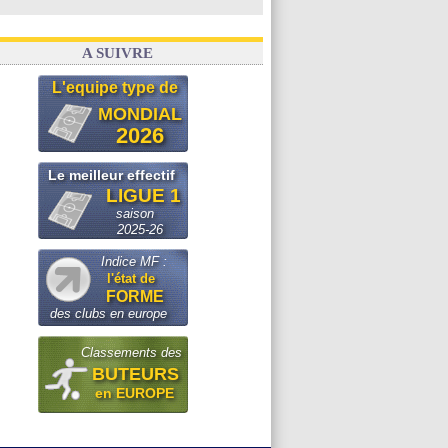
A SUIVRE
L'equipe type de
MONDIAL
2026
Le meilleur effectif
LIGUE 1
saison
2025-26
Indice MF :
l'état de
FORME
des clubs en europe
Classements des
BUTEURS
en EUROPE