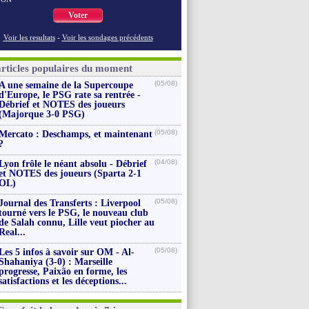
Voter
Voir les resultats
-
Voir les sondages précédents
articles populaires du moment
(05/08)
A une semaine de la Supercoupe
d'Europe, le PSG rate sa rentrée -
Débrief et NOTES des joueurs
(Majorque 3-0 PSG)
(05/08)
Mercato : Deschamps, et maintenant
?
(04/08)
Lyon frôle le néant absolu - Débrief
et NOTES des joueurs (Sparta 2-1
OL)
(05/08)
Journal des Transferts : Liverpool
tourné vers le PSG, le nouveau club
de Salah connu, Lille veut piocher au
Real...
(05/08)
Les 5 infos à savoir sur OM - Al-
Shahaniya (3-0) : Marseille
progresse, Paixão en forme, les
satisfactions et les déceptions...