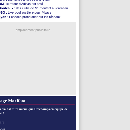
Southampton
: D. Traoré prêté au Mans (officiel)
OM
: le retour d'Adidas est acté
Real
: Vinicius tout proche de prolonger !
Bordeaux
: des clubs de N1 montent au créneau
VIDEO
: un accueil impressionnant pour Salah !
PSG
: Liverpool accélère pour Mbaye
Real
: Diomandé attendu ce jeudi à Madrid !
Lyon
: Fonseca prend cher sur les réseaux
Real
: Rodri, la piste Barça se confirme
Real
: une nouvelle offre pour Vinicius
PSG
: Akliouche arrive ce jeudi à Paris !
Trabzonspor
: une annonce pour Salah !
Médias
: la Liga quitte beIN Sports !
emplacement publicitaire
PSG
: pas d'inquiétude pour Rafael Pol
Real
: ça se complique pour Rodri !
Barça
: Ferran Torres donne son feu vert au ...
FIFA
: des excuses après le projet
Abha
: c'est fait pour Fekir (officiel)
Voir les brèves précédentes
age Maxifoot
e va t-il faire mieux que Deschamps en équipe de
e ?
UI
NON