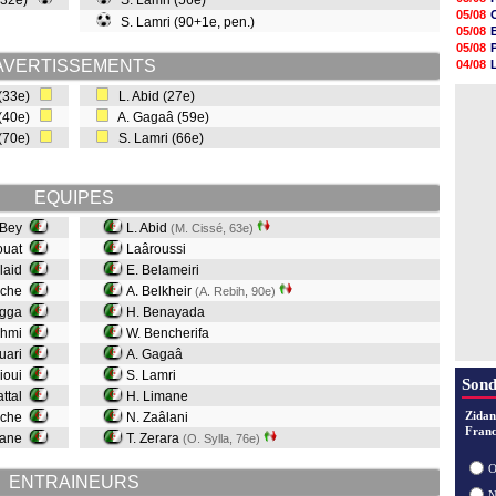
 (32e)
S. Lamri (56e)
12h28
05/08
S. Lamri (90+1e, pen.)
12h10
05/08
11h58
05/08
11h35
AVERTISSEMENTS
04/08
11h19
05/08
11h07
 (33e)
L. Abid (27e)
04/08
10h53
 (40e)
A. Gagaâ (59e)
10h36
 (70e)
S. Lamri (66e)
10h13
09h51
09h32
09h11
EQUIPES
l Bey
L. Abid
(M. Cissé, 63e)
iouat
Laâroussi
elaid
E. Belameiri
niche
A. Belkheir
(A. Rebih, 90e)
agga
H. Benayada
ahmi
W. Bencherifa
ouari
A. Gagaâ
rioui
S. Lamri
Sond
attal
H. Limane
Zidan
ache
N. Zaâlani
Franc
imane
T. Zerara
(O. Sylla, 76e)
O
ENTRAINEURS