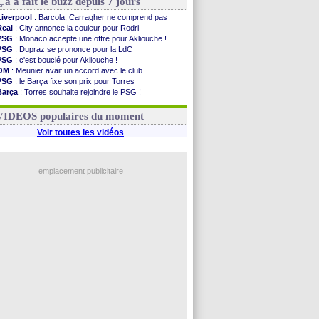
Ça a fait le buzz depuis 7 jours
Liverpool
: Barcola, Carragher ne comprend pas
Real
: City annonce la couleur pour Rodri
PSG
: Monaco accepte une offre pour Akliouche !
PSG
: Dupraz se prononce pour la LdC
PSG
: c'est bouclé pour Akliouche !
OM
: Meunier avait un accord avec le club
PSG
: le Barça fixe son prix pour Torres
Barça
: Torres souhaite rejoindre le PSG !
FIFA
: Infantino sollicite Trump
Argentine
: quand Medina recadre... sa mère
VIDEOS populaires du moment
Voir toutes les vidéos
emplacement publicitaire