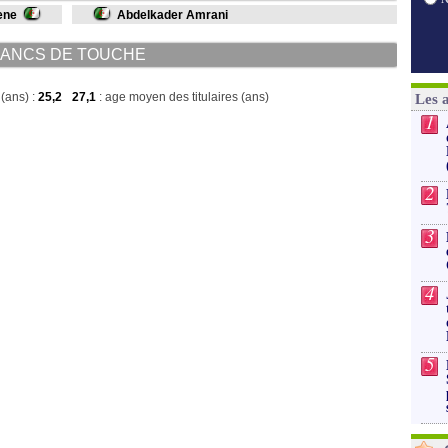
ene
Abdelkader Amrani
ANCS DE TOUCHE
(ans) :
25,2
27,1
: age moyen des titulaires (ans)
Les 
1
2
3
4
5