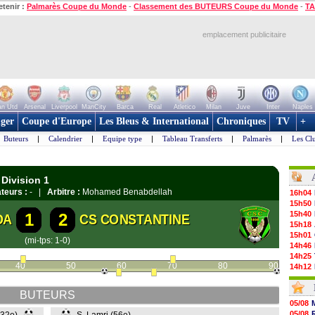
etenir :
Palmarès Coupe du Monde
-
Classement des BUTEURS Coupe du Monde
-
TA
emplacement publicitaire
n Utd
Arsenal
Liverpool
ManCity
Barca
Real
Atletico
Milan
Juve
Inter
Naples
ger
Coupe d'Europe
Les Bleus & International
Chroniques
TV
+
Buteurs
|
Calendrier
|
Equipe type
|
Tableau Transferts
|
Palmarès
|
Les Cl
 Division 1
teurs :
- |
Arbitre :
Mohamed Benabdellah
16h04
15h50
15h40
1
2
DA
CS CONSTANTINE
15h18
15h01
(mi-tps: 1-0)
14h46
14h25
40
50
60
70
80
90
14h12
13h51
13h29
BUTEURS
13h11
05/08
12h46
05/08