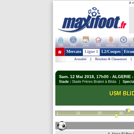
A r
OM
PSG
Lyon
Lille
Monaco
Chelsea
Ma
+ de clubs
Mercato
Ligue 1
L2/Coupes
Etran
Actualité
|
Résultats & Classement
|
Sam. 12 Mai 2018, 17h00 - ALGERIE -
Stade :
Stade Frères Brakni à Blida |
Specta
USM BLI
1
10
20
30