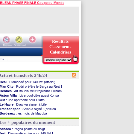
BLEAU PHASE FINALE Coupe du Monde
Résultats
Bayern
Dortmund
Classements
Calendriers
ubs
|
Actu et transferts 24h/24
Real
: Diomandé pour 140 M€ (officiel)
Man City
: Rodri préfère le Barça au Real !
Rennes
: Aït Boudlal veut rejoindre Fulham
Aston Villa
: Liverpool cible aussi Konsa
OM
: une approche pour Diatta
Le Havre
: Diaw va signer à Lille
Trabzonspor
: Salah a signé ! (officiel)
Bordeaux
: les mots de Mavuba
FIFA
: Al-Khelaïfi président ? Tebas dit non
Les + populaires du moment
Fenerbahçe
: Greenwood savoure son premier ...
Bordeaux
: Mavuba n'est plus l'entraîneur (off.)
Monaco
: Pogba pointé du doigt
Galatasaray
: Milan rejette 35 M€ pour Leão
Real
: Diomandé arrive pour 140 M€ !