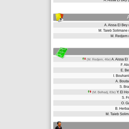
A. Aissa El Bey
A. Aissa El Bey
M. Taieb Solimane
M. Redjem
A. Aissa E
(M. Redjem, 46e)
F. Al
E. B
I. Bouha
A. Bout
S. Br
Y. El H
(M. Belhadj, 83e)
S. F
O. G
B. Herb
M. Taieb Sol