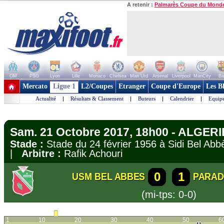
A retenir :
Palmarès Coupe du Mond
OM
PSG
Lyon
Lille
Monaco
Chelsea
Man Utd
Arsenal
Liverpool
ManCity
Ba
+ de clubs
Mercato
Ligue 1
L2/Coupes
Etranger
Coupe d'Europe
Les B
Actualité
|
Résultats & Classement
|
Buteurs
|
Calendrier
|
Equipe
Sam. 21 Octobre 2017, 18h00 - ALGERIE
Stade :
Stade du 24 février 1956 à Sidi Bel A
|
Arbitre :
Rafik Achouri
0
1
USM BEL ABBES
PARAD
(mi-tps: 0-0)
1
10
20
30
40
50
6