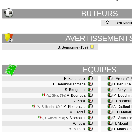
BUTEURS
T. Ben Kheli
AVERTISSEMENT
S. Bengorine (13e)
EQUIPES
H. Bellahouel
I. Arous
(T. 
F. Benabderahmane
T. Ben Khel
S. Bengorine
L. Benyouc
A. Bounoua
M. Bouchin
(W. Sbia, 72e)
Z. Khali
I. Chahrour
M. Kherbache
A. Djelloul
(A. Belhocini, 60e)
M. Lagraâ
F. El Melali
A. Mamache
Z. Messiba
(D. Chatal, 46e)
A. Toual
H. Mouali
M. Zeroual
T. Moussao