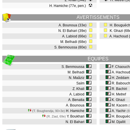
Z. Khali (54e)
H. Metref (3
H. Hamiche (77e, pen.)
AVERTISSEMENTS
A. Bounoua (33e)
H. Bouguèch
N. El Bahari (39e)
K. Ghazi (6
A. Labiod (66e)
A. Hachoud 
M. Belhadi (68e)
S. Benmoussa (80e)
EQUIPES
S. Benmoussa
F. Chaouch
M. Belhadi
A. Hachou
N. Maâziz
H. Zeddam
Saïm
R. Babouc
Z. Khali
R. Bachiri
A. Labiod
H. Metref
A. Benatia
K. Ghazi
A. Bounoua
M. Kacem
(
H. Hamiche
A. Yachir
(T. Boughendja, 90+3e
)
(B
Y. Boukhari
H. Bouguè
(R. Ziad, 69e
)
N. El Bahari
M. Djallit