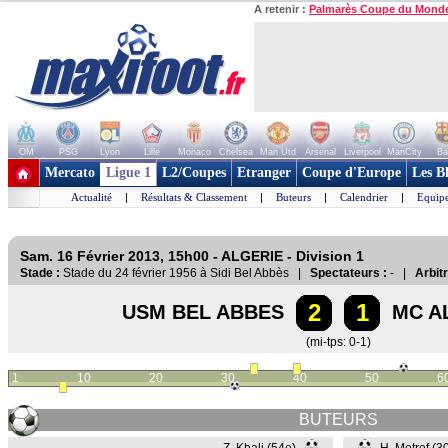
A retenir :
Palmarès Coupe du Mond
OM
PSG
Lyon
Lille
Monaco
Chelsea
Man Utd
Arsenal
Liverpool
ManCity
Ba
+ de clubs
Mercato
Ligue 1
L2/Coupes
Etranger
Coupe d'Europe
Les B
Actualité
|
Résultats & Classement
|
Buteurs
|
Calendrier
|
Equipe
Sam. 16 Février 2013, 15h00 - ALGERIE - Division 1
Stade :
Stade du 24 février 1956 à Sidi Bel Abbès |
Spectateurs :
- |
Arbitr
2
1
USM BEL ABBES
MC A
(mi-tps: 0-1)
1
10
20
30
40
50
6
BUTEURS