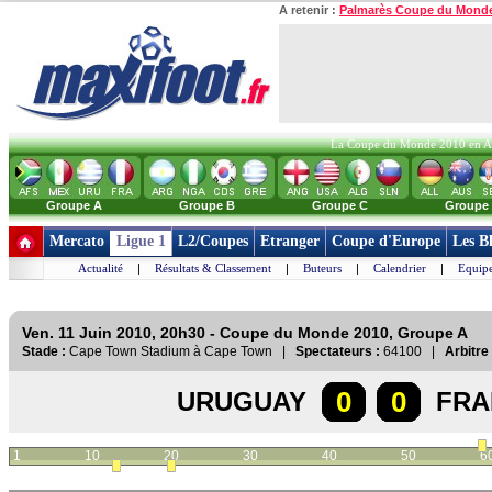
A retenir :
Palmarès Coupe du Mond
La Coupe du Monde 2010 en Afri
Groupe A
Groupe B
Groupe C
Groupe
Mercato
Ligue 1
L2/Coupes
Etranger
Coupe d'Europe
Les B
Actualité
|
Résultats & Classement
|
Buteurs
|
Calendrier
|
Equipe
Ven. 11 Juin 2010, 20h30 - Coupe du Monde 2010, Groupe A
Stade :
Cape Town Stadium à Cape Town |
Spectateurs :
64100 |
Arbitre 
0
0
URUGUAY
FRA
1
10
20
30
40
50
6