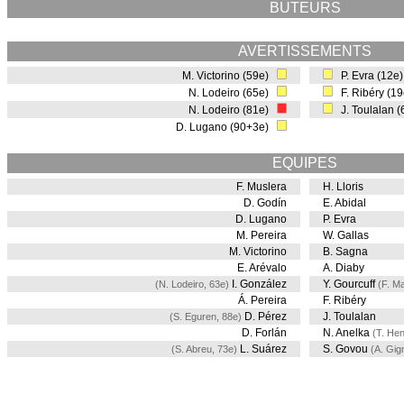
BUTEURS
AVERTISSEMENTS
M. Victorino (59e)
P. Evra (12e
N. Lodeiro (65e)
F. Ribéry (1
N. Lodeiro (81e)
J. Toulalan 
D. Lugano (90+3e)
EQUIPES
F. Muslera
H. Lloris
D. Godín
E. Abidal
D. Lugano
P. Evra
M. Pereira
W. Gallas
M. Victorino
B. Sagna
E. Arévalo
A. Diaby
I. González
Y. Gourcuff
(N. Lodeiro, 63e)
(F. Ma
Á. Pereira
F. Ribéry
D. Pérez
J. Toulalan
(S. Eguren, 88e)
D. Forlán
N. Anelka
(T. Hen
L. Suárez
S. Govou
(S. Abreu, 73e)
(A. Gig