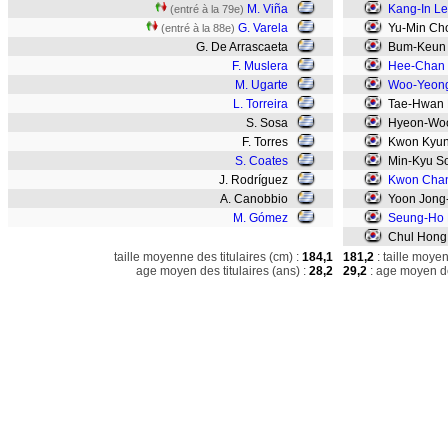
M. Viña
Kang-In L
(entré à la 79e)
G. Varela
Yu-Min Ch
(entré à la 88e)
G. De Arrascaeta
Bum-Keun
F. Muslera
Hee-Chan
M. Ugarte
Woo-Yeon
L. Torreira
Tae-Hwan 
S. Sosa
Hyeon-Woo
F. Torres
Kwon Kyu
S. Coates
Min-Kyu S
J. Rodríguez
Kwon Cha
A. Canobbio
Yoon Jong
M. Gómez
Seung-Ho 
Chul Hong
taille moyenne des titulaires (cm) :
184,1
181,2
: taille moye
age moyen des titulaires (ans) :
28,2
29,2
: age moyen de