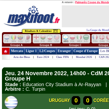
A retenir :
Palmarès Coupe du Mond
La Coupe du Monde
Résultats & Calendrier
TV
P-B
SEN
EQU
QAT
ANG
P-G
IRN
USA
ARG
POL
MEX
A-S
FRA
DAN
T
Groupe A
Groupe B
Groupe C
Groupe
Mercato
Ligue 1
L2/Coupes
Etranger
Coupe d'Europe
Les B
Actu des Bleus
|
Euro 2024
|
Class. FIFA
|
Mondial 2026
|
CAN 20
Jeu. 24 Novembre 2022, 14h00 - CdM 202
Groupe H
Stade :
Education City Stadium à Ar-Rayyan 
Arbitre :
C. Turpin
0
0
URUGUAY
CORÉE