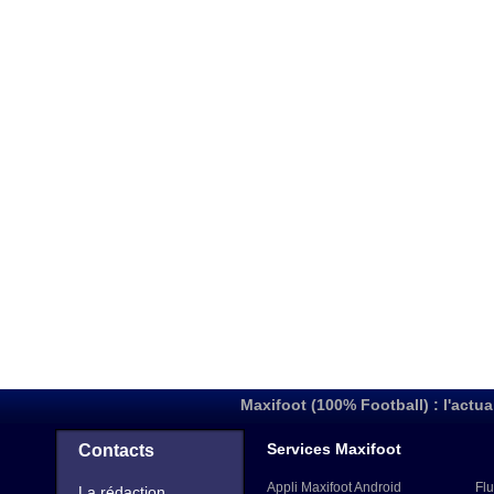
Maxifoot (100% Football) : l'actua
Services Maxifoot
Contacts
Appli Maxifoot Android
Flu
La rédaction