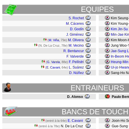
EQUIPES
S. Rochet
Kim Seung
M. Cáceres
Kim Young
D. Godín
Kim Jin-Su
J. Giménez
Min-Jae Ki
M. Olivera
Kim Moon-
(
M. Viña
, 79e)
M. Vecino
Jung Woo-
(N. De La Cruz, 78e)
R. Bentancur
Jae-Sung 
F. Valverde
In-Beom H
F. Pellistri
Heung-Min
(
G. Varela
, 88e)
L. Suárez
Ui-jo Hwan
(
E. Cavani
, 64e)
D. Núñez
Sang-Ho 
ENTRAINEURS
D. Alonso
Paulo Ben
BANCS DE TOUCH
E. Cavani
Joon-Ho 
(entré à la 64e)
N. De La Cruz
Gue-Sung
(entré à la 78e)