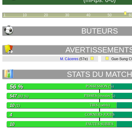
(mi-tps: 0-0)
1
10
20
30
40
50
6
BUTEURS
AVERTISSEMENT
M. Cáceres
(57e)
Gue-Sung Ch
STATS DU MATC
56 %
POSSESSION
(%)
547
PASSES
(réussies %)
(82 %)
10
TIRS
(cadrés)
(1)
4
CORNERS JOUES
10
FAUTES SUBIES