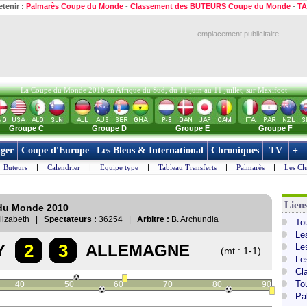
etenir :
Palmarès Coupe du Monde
-
Classement des BUTEURS Coupe du Monde
-
TA
emplacement publicitaire
La Coupe du Monde 2010 en Afrique du Sud, du 11 juin au 11 juillet, sur Maxifoot
Groupe C
Groupe D
Groupe E
Groupe F
ger
Coupe d'Europe
Les Bleus & International
Chroniques
TV
+
Buteurs
|
Calendrier
|
Equipe type
|
Tableau Transferts
|
Palmarès
|
Les Cl
Lien
 du Monde 2010
Elizabeth |
Spectateurs :
36254 |
Arbitre :
B. Archundia
To
Le
2
3
Y
ALLEMAGNE
Le
(mt : 1-1)
Le
Cl
To
40
50
60
70
80
90
Pa