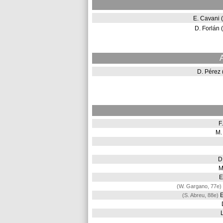
E. Cavani
D. Forlán
D. Pérez
F
M.
D
M
E
(W. Gargano, 77e)
E
(S. Abreu, 88e)