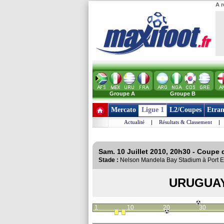
A r
Groupe A
Groupe B
Mercato
Ligue 1
L2/Coupes
Etran
Actualité
|
Résultats & Classement
|
Sam. 10 Juillet 2010, 20h30 - Coupe
Stade :
Nelson Mandela Bay Stadium à Port 
URUGUA
1
10
20
30