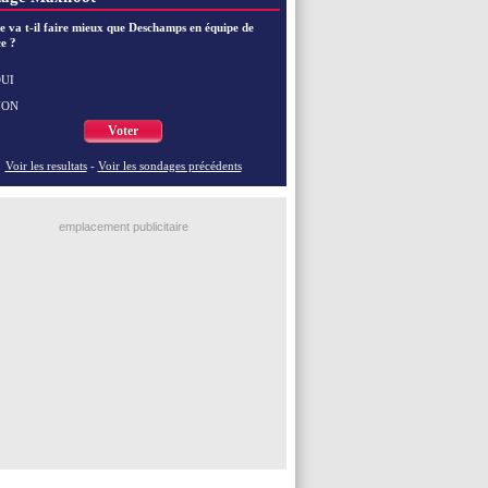
EdF
: Zidane pense déjà à un retour de Mendy
EdF
: le message de Mbappé à Zidane
e va t-il faire mieux que Deschamps en équipe de
e ?
EdF
: les mots de Genesio pour Zidane
VIDEO
: Zidane a rencontré les supporters
EdF
: Zidane soutient Christophe Gleizes
UI
NON
Voir toutes les brèves
Voter
Voir les resultats
-
Voir les sondages précédents
emplacement publicitaire