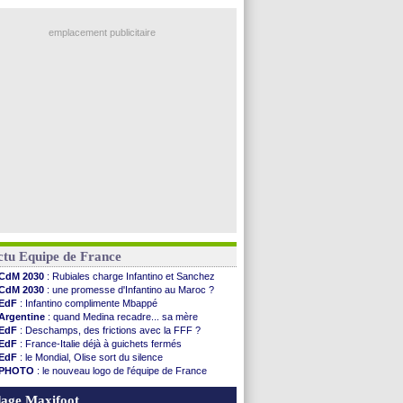
emplacement publicitaire
ctu Equipe de France
CdM 2030
: Rubiales charge Infantino et Sanchez
CdM 2030
: une promesse d'Infantino au Maroc ?
EdF
: Infantino complimente Mbappé
Argentine
: quand Medina recadre... sa mère
EdF
: Deschamps, des frictions avec la FFF ?
EdF
: France-Italie déjà à guichets fermés
EdF
: le Mondial, Olise sort du silence
PHOTO
: le nouveau logo de l'équipe de France
EdF
: Trezeguet valide le choix Zidane
EdF
: Zidane et l'argent, les mots de Diallo
age Maxifoot