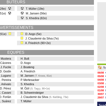
BUTEURS
 (28e)
T. Müller (19e)
 (51e)
M. Jansen (56e)
S. Khedira (82e)
AVERTISSEMENTS
 (61e)
D. Aogo (5e)
J. Claudemir da Silva (7e)
A. Friedrich (90+2e)
EQUIPES
. Muslera
H. Butt
 Cáceres
D. Aogo
J. Fucile
J. Boateng
A
D. Godín
A. Friedrich
06/08
. Lugano
M. Jansen
(T. Kroos, 81e)
05/08
. Pereira
P. Mertesacker
04/08
03/08
. Arévalo
S. Khedira
02/08
D. Pérez
M. Özil
(S. Taşçı, 90+1e)
01/08
. Cavani
B. Schweinsteiger
30/07
D. Forlán
J. Claudemir da Silva
(S. Kießling, 73e)
29/07
L. Suárez
T. Müller
29/07
29/07
Sond