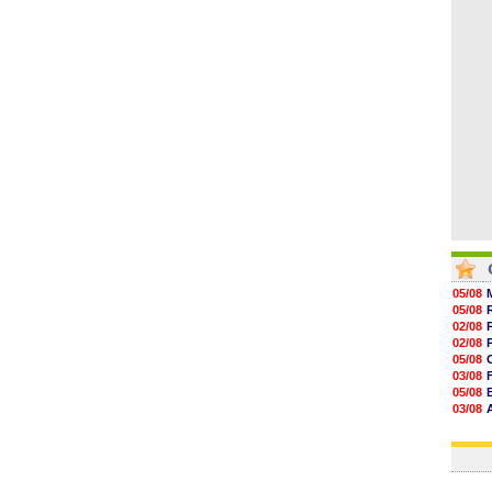
13h30
12h49
12h22
12h00
11h46
05/08
05/08
02/08
02/08
05/08
03/08
05/08
03/08
03/08
03/08