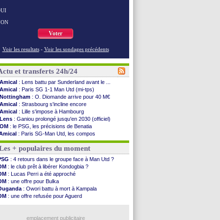
UI
NON
Voter
Voir les resultats
-
Voir les sondages précédents
Actu et transferts 24h/24
Amical
: Lens battu par Sunderland avant le ...
Amical
: Paris SG 1-1 Man Utd (mi-tps)
Nottingham
: O. Diomande arrive pour 40 M€
Amical
: Strasbourg s'incline encore
Amical
: Lille s'impose à Hambourg
Lens
: Ganiou prolongé jusqu'en 2030 (officiel)
OM
: le PSG, les précisions de Benatia
Amical
: Paris SG-Man Utd, les compos
Amical
: Chelsea corrige l'AC Milan
Les + populaires du moment
Argentine
: Messi perd son papa
Amical
: l'Inter s'offre la Juventus
PSG
: 4 retours dans le groupe face à Man Utd ?
Atletico
: Almada rejoint River Plate (off.)
OM
: le club prêt à libérer Kondogbia ?
Monaco
: Camara a la cote en Angleterre
OM
: Lucas Perri a été approché
Amical
: encore une défaite pour Strasbourg
OM
: une offre pour Bulka
OM
: la piste Goore en attaque
Ouganda
: Owori battu à mort à Kampala
PSG
: ça négocie avec le Barça pour Torres
OM
: une offre refusée pour Aguerd
Amical
: Rennes s'incline contre Brentford
PSG
: Liverpool va proposer 115 M€ pour Barcola
Arsenal
: c'est signé pour Guimaraes (officiel)
OM
: B. Genesio - "ce n'est pas idéal"
Amical
: Le Mans concède un nul
emplacement publicitaire