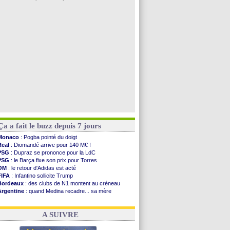
Real
: Mourinho durcit les règles
Amical
: Toulouse s'incline lourdement
OM
: Benatia et la "médiocrité" dans le club
Newcastle
: Guimarães, le club se défend
L2
: la 1ère journée à suivre en DIRECT !
Voir les brèves précédentes
Ça a fait le buzz depuis 7 jours
Monaco
: Pogba pointé du doigt
Real
: Diomandé arrive pour 140 M€ !
PSG
: Dupraz se prononce pour la LdC
PSG
: le Barça fixe son prix pour Torres
OM
: le retour d'Adidas est acté
FIFA
: Infantino sollicite Trump
Bordeaux
: des clubs de N1 montent au créneau
Argentine
: quand Medina recadre... sa mère
Real
: le démenti de Leipzig pour Diomandé
OM
: Paixão attire un 2e club anglais
A SUIVRE