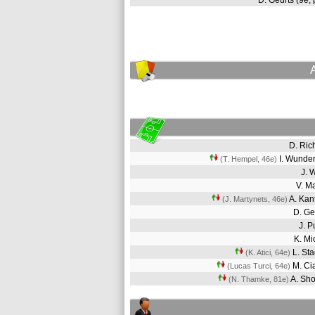
D. Geurts (9e,
D. Ric
I. Wunde
(T. Hempel, 46e)
J. 
V. M
A. Kan
(J. Martynets, 46e)
D. G
J. 
K. M
L. St
(K. Atici, 64e)
M. C
(Lucas Turci, 64e)
A. Sh
(N. Thamke, 81e)