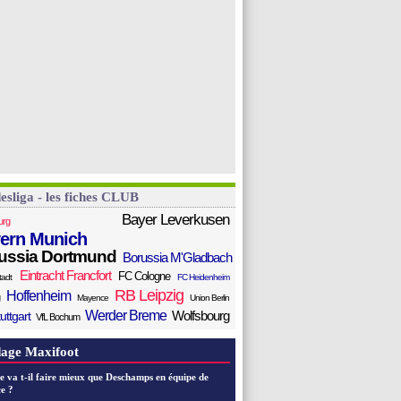
esliga - les fiches CLUB
Bayer Leverkusen
urg
ern Munich
ussia Dortmund
Borussia M'Gladbach
Eintracht Francfort
FC Cologne
tadt
FC Heidenheim
RB Leipzig
Hoffenheim
Mayence
Union Berlin
Werder Breme
Wolfsbourg
uttgart
VfL Bochum
age Maxifoot
e va t-il faire mieux que Deschamps en équipe de
e ?