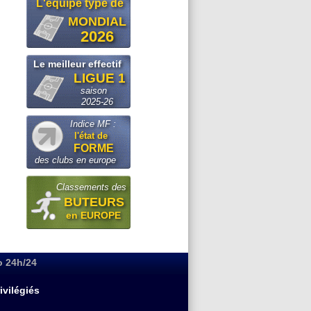
L'equipe type de
MONDIAL
2026
Le meilleur effectif
LIGUE 1
saison
2025-26
Indice MF :
l'état de
FORME
des clubs en europe
Classements des
BUTEURS
en EUROPE
o 24h/24
ivilégiés