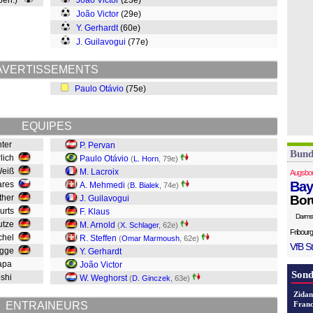
 pen.)
João Victor
(23e)
João Victor
(29e)
Y. Gerhardt
(60e)
J. Guilavogui
(77e)
AVERTISSEMENTS
Paulo Otávio
(75e)
EQUIPES
hter
P. Pervan
Bund
rlich
Paulo Otávio
(
L. Horn
, 79e)
Weiß
M. Lacroix
Augsbo
Bay
ares
A. Mehmedi
(
B. Bialek
, 74e)
ther
Bor
J. Guilavogui
eurts
F. Klaus
Darms
Putze
M. Arnold
(
X. Schlager
, 62e)
Fribourg
ichel
R. Steffen
(
Omar Marmoush
, 62e)
VfB St
agge
Y. Gerhardt
iapa
João Victor
Sond
oshi
W. Weghorst
(
D. Ginczek
, 63e)
Zidan
ENTRAINEURS
Franc