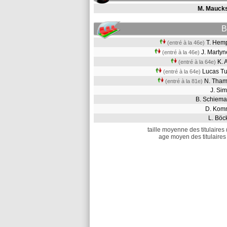
M. Mauck
B
T. He
(entré à la 46e)
J. Marty
(entré à la 46e)
K. 
(entré à la 64e)
Lucas T
(entré à la 64e)
N. Tha
(entré à la 81e)
J. S
B. Schie
D. Ko
L. Bö
taille moyenne des titulaires 
age moyen des titulaires 