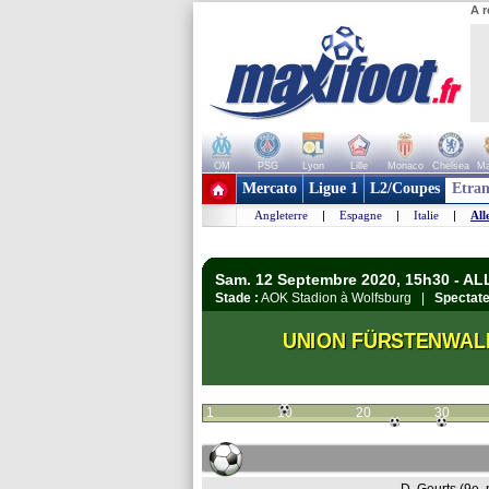
A r
OM
PSG
Lyon
Lille
Monaco
Chelsea
Ma
+ de clubs
Mercato
Ligue 1
L2/Coupes
Etran
Angleterre
|
Espagne
|
Italie
|
All
Sam. 12 Septembre 2020, 15h30 - A
Stade :
AOK Stadion à Wolfsburg |
Spectate
UNION FÜRSTENWAL
1
10
20
30