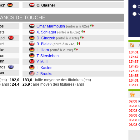
sch
O. Glasner
O
ANCS DE TOUCHE
mpel
Omar Marmoush
(entré à la 62e)
nets
X. Schlager
(entré à la 62e)
Atici
D. Ginczek
(entré à la 63e)
urci
B. Bialek
(entré à la 74e)
mke
L. Horn
(entré à la 79e)
18h01
imon
T. Siersleben
17h47
mann
Y. Malli
17h37
17h25
mnos
L. Kasten
17h08
cker
J. Brooks
16h55
(cm) :
182,0
183,6
: taille moyenne des titulaires (cm)
16h31
(ans) :
24,4
26,9
: age moyen des titulaires (ans)
16h11
16h06
15h48
15h41
07/08
15h21
06/08
15h14
07/08
14h59
06/08
14h43
06/08
14h14
06/08
13h59
07/08
13h55
07/08
13h48