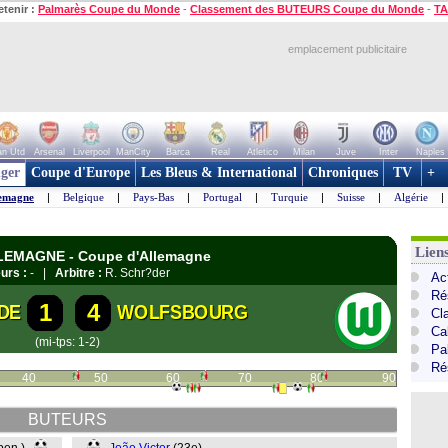
etenir :
Palmarès Coupe du Monde
-
Classement des BUTEURS Coupe du Monde
-
TA
emplacement publicitaire
n Utd
Arsenal
Liverpool
ManCity
Barca
Real
Atletico
Milan
Juve
Inter
Naples
ger
Coupe d'Europe
Les Bleus & International
Chroniques
TV
+
emagne
|
Belgique
|
Pays-Bas
|
Portugal
|
Turquie
|
Suisse
|
Algérie
|
Lien
LLEMAGNE - Coupe d'Allemagne
urs :
- |
Arbitre :
R. Schr?der
Ac
Ré
1
4
DE
WOLFSBOURG
Cl
Ca
(mi-tps: 1-2)
Pa
Ré
40
50
60
70
80
90
BUTEURS