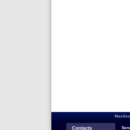
Maxifoo
Serv
Contacts