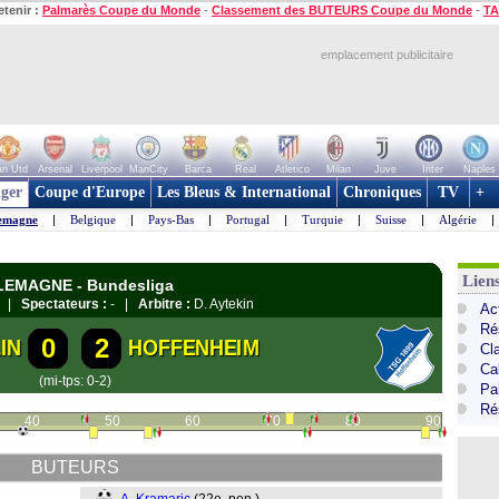
etenir :
Palmarès Coupe du Monde
-
Classement des BUTEURS Coupe du Monde
-
TA
emplacement publicitaire
n Utd
Arsenal
Liverpool
ManCity
Barca
Real
Atletico
Milan
Juve
Inter
Naples
ger
Coupe d'Europe
Les Bleus & International
Chroniques
TV
+
emagne
|
Belgique
|
Pays-Bas
|
Portugal
|
Turquie
|
Suisse
|
Algérie
|
Lien
LLEMAGNE - Bundesliga
in |
Spectateurs :
- |
Arbitre :
D. Aytekin
Ac
Ré
0
2
IN
HOFFENHEIM
Cl
Ca
(mi-tps: 0-2)
Pa
Ré
40
50
60
70
80
90
BUTEURS