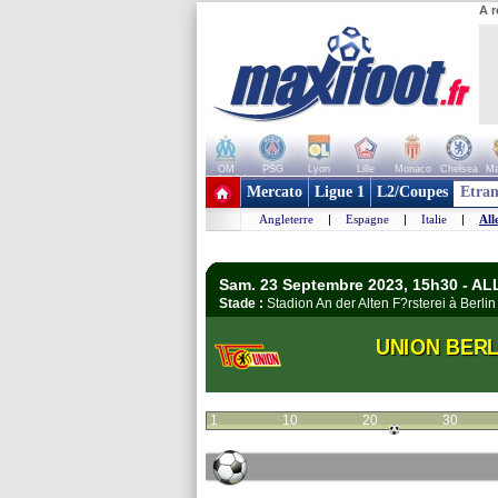
A r
OM
PSG
Lyon
Lille
Monaco
Chelsea
Ma
+ de clubs
Mercato
Ligue 1
L2/Coupes
Etran
Angleterre
|
Espagne
|
Italie
|
All
Sam. 23 Septembre 2023, 15h30 - A
Stade :
Stadion An der Alten F?rsterei à Berl
UNION BERL
1
10
20
30