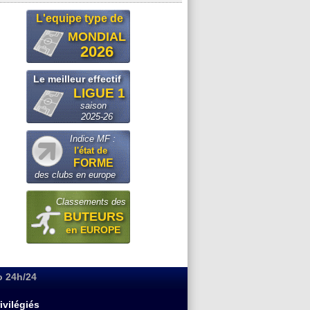
L'equipe type de
MONDIAL
2026
Le meilleur effectif
LIGUE 1
saison
2025-26
Indice MF :
l'état de
FORME
des clubs en europe
Classements des
BUTEURS
en EUROPE
o 24h/24
ivilégiés