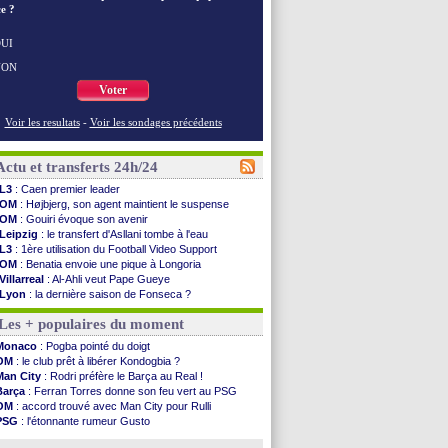
e ?
UI
NON
Voter
Voir les resultats
-
Voir les sondages précédents
Actu et transferts 24h/24
L3
: Caen premier leader
OM
: Højbjerg, son agent maintient le suspense
OM
: Gouiri évoque son avenir
Leipzig
: le transfert d'Asllani tombe à l'eau
L3
: 1ère utilisation du Football Video Support
OM
: Benatia envoie une pique à Longoria
Villarreal
: Al-Ahli veut Pape Gueye
Lyon
: la dernière saison de Fonseca ?
OM
: un nouveau prétendant pour Højbjerg
Les + populaires du moment
Brest
: un gardien norvégien en approche ?
OM
: McCourt a versé 120 M€ en 2026
Monaco
: Pogba pointé du doigt
PSG
: 4 retours dans le groupe face à Man Utd ...
OM
: le club prêt à libérer Kondogbia ?
Nice
: Kevin Carlos va partir en Italie
Man City
: Rodri préfère le Barça au Real !
L1
: prison avec sursis requis contre un arbitre
Barça
: Ferran Torres donne son feu vert au PSG
Leganés
: c'est signé pour Luca Zidane (off.)
OM
: accord trouvé avec Man City pour Rulli
Atletico
: Ruggeri en route pour Aston Villa
PSG
: l'étonnante rumeur Gusto
Monaco
: Filipe Luis soutient Biereth
OM
: une offre pour Bulka
Lyon
: Mangala prêté à Getafe (officiel)