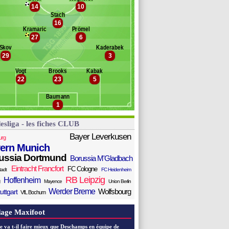
14
10
aidouni
Banc des remplaçants
Hoffenheim
Stach
ollerbach
16
alai
ofana
Kramaric
Prömel
ischof
27
6
ilipp
Skov
Kaderabek
amassekou
29
3
kpoguma
lter
Vogt
Brooks
Kabak
22
23
5
ecker
erisha
Baumann
ebou
1
esliga - les fiches CLUB
Bayer Leverkusen
urg
ern Munich
ussia Dortmund
Borussia M'Gladbach
Eintracht Francfort
FC Cologne
tadt
FC Heidenheim
RB Leipzig
Hoffenheim
Mayence
Union Berlin
Werder Breme
Wolfsbourg
uttgart
VfL Bochum
age Maxifoot
e va t-il faire mieux que Deschamps en équipe de