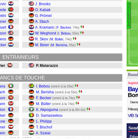
ovic
J. Brooks
L
H
O
F
H
eite
O. Kabak
F
Sz
E
F
ekhi
G. Prömel
N
H
B
erer
A. Stach
E
I
Ph
M
sart
A. Kramaric
(
F. Becker
, 74e)
S
nson
W. Weghorst
(
I. Bebou
, 55e)
A
rens
R. Skov
(
M. Bülter
, 74e)
Bü
cker
M. Beier
(
M. Berisha
, 55e)
B
B
ENTRAINEURS
B
her
P. Matarazzo
Bund
ANCS DE TOUCHE
Augsbo
ana
I. Bebou
(entré à la 55e)
Bay
ach
M. Berisha
(entré à la 55e)
Bor
ouni
F. Becker
(entré à la 74e)
Darms
ann
M. Bülter
(entré à la 74e)
Fribourg
llon
K. Akpoguma
(entré à la 90+2e)
VfB St
ckel
D. Samassekou
low
L. Philipp
mel
T. Bischof
Sond
ein
A. Szalai
Zidan