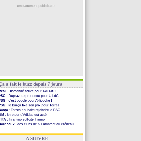
Ouganda
: Owori battu à mort à Kampala
PSG
: Nsoki va signer en Croatie
emplacement publicitaire
Arsenal
: Naples vise Gabriel Jesus
Real
: Mastantuono prêté à la Fiorentina (off.)
Man City
: accord avec le Barça pour Rodri ?
Rennes
: Haise a prolongé (officiel)
Palace
: Tomiyasu a convaincu (officiel)
Voir les brèves précédentes
Ça a fait le buzz depuis 7 jours
Real
: Diomandé arrive pour 140 M€ !
PSG
: Dupraz se prononce pour la LdC
PSG
: c'est bouclé pour Akliouche !
PSG
: le Barça fixe son prix pour Torres
Barça
: Torres souhaite rejoindre le PSG !
OM
: le retour d'Adidas est acté
FIFA
: Infantino sollicite Trump
Bordeaux
: des clubs de N1 montent au créneau
Argentine
: quand Medina recadre... sa mère
Real
: le démenti de Leipzig pour Diomandé
A SUIVRE