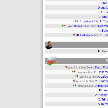
J. Juran
Diogo L
D. Do
J. Hab
L. Tou
(
A. Laïdouni
, 75e)
B. Aaro
(
David Datro Fofana
, 46e)
K. Beh
S. Be
(
B. Hollerbach
, 69e)
U. Fisc
B
David Datro Fof
(entré à la 46e)
B. Hollerb
(entré à la 69e)
A. Laïd
(entré à la 75e)
M. Kaufm
(entré à la 80e)
J. Roussi
(entré à la 80e)
P. Jae
A. Schwo
C. Trim
A. Keml