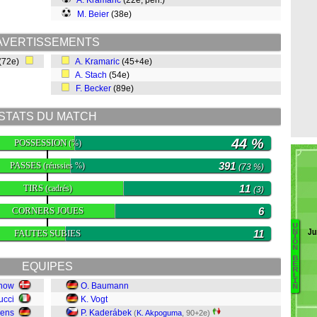
A. Kramaric
(22e, pen.)
M. Beier
(38e)
AVERTISSEMENTS
(72e)
A. Kramaric
(45+4e)
A. Stach
(54e)
F. Becker
(89e)
STATS DU MATCH
44 %
POSSESSION
(%)
PASSES
391
(réussies %)
(73 %)
TIRS
11
(cadrés)
(3)
CORNERS JOUES
6
U
Ju
N
FAUTES SUBIES
11
I
O
K
N
B
T
EQUIPES
E
R
S
L
I
nnow
O. Baumann
J
N
ucci
K. Vogt
R
sens
P. Kaderábek
K
(
K. Akpoguma
, 90+2e)