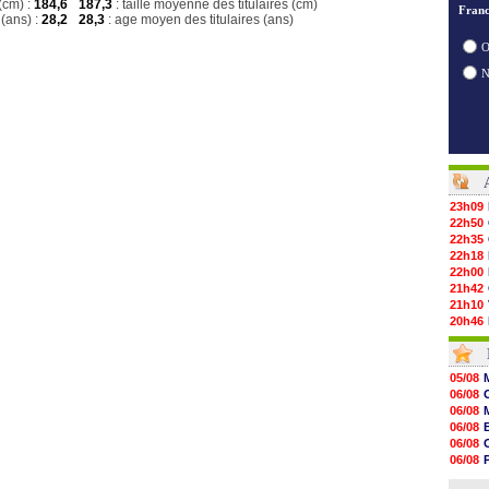
(cm) :
184,6
187,3
: taille moyenne des titulaires (cm)
Franc
(ans) :
28,2
28,3
: age moyen des titulaires (ans)
O
23h09
22h50
22h35
22h18
22h00
21h42
21h10
20h46
20h30
20h01
19h18
05/08
19h09
06/08
18h48
06/08
18h37
06/08
18h29
06/08
17h58
06/08
17h46
06/08
17h32