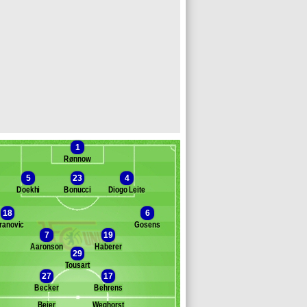
1
Rønnow
5
23
4
Doekhi
Bonucci
Diogo Leite
18
6
Banc des remplaçants
Union Berlin
ranovic
Gosens
7
19
emlein
Aaronson
Haberer
rimmel
29
Tousart
chwolow
27
17
eackel
Becker
Behrens
oussillon
aufmann
Beier
Weghorst