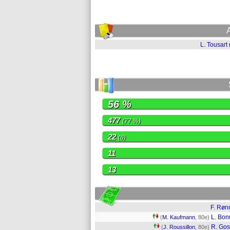
L. Tousart
56 %
477
(77 %)
22
(6)
11
13
F. Rø
L. Bon
(
M. Kaufmann
, 80e)
R. Go
(
J. Roussillon
, 80e)