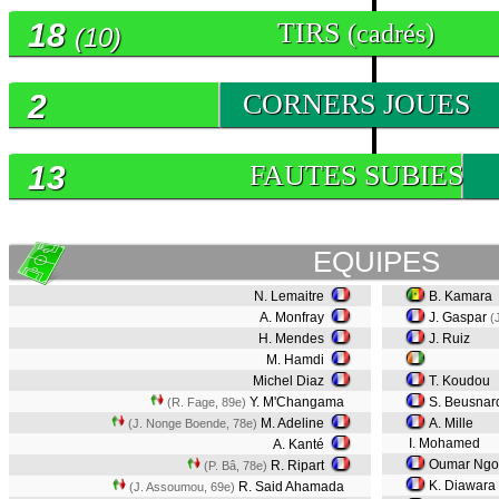
18
TIRS
(cadrés)
(10)
2
CORNERS JOUES
13
FAUTES SUBIES
EQUIPES
N. Lemaitre
B. Kamara
A. Monfray
J. Gaspar
(
H. Mendes
J. Ruiz
M. Hamdi
Michel Diaz
T. Koudou
Y. M'Changama
S. Beusna
(R. Fage, 89e)
M. Adeline
A. Mille
(J. Nonge Boende, 78e)
I. Mohamed
A. Kanté
Oumar Ng
R. Ripart
(P. Bâ, 78e)
K. Diawara
R. Said Ahamada
(J. Assoumou, 69e)