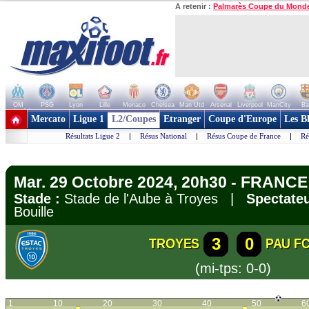
A retenir :
Palmarès Coupe du Mond
OM
PSG
Lyon
Lille
Monaco
Chelsea
Man Utd
Arsenal
Liverpool
ManCity
Ba
+ de clubs
Mercato
Ligue 1
L2/Coupes
Etranger
Coupe d'Europe
Les B
Résultats Ligue 2
|
Résus National
|
Résus Coupe de France
|
Ré
Mar. 29 Octobre 2024, 20h30 - FRANCE 
Stade :
Stade de l'Aube à Troyes |
Spectateu
Bouille
3
0
TROYES
PAU F
(mi-tps: 0-0)
1
10
20
30
40
50
6