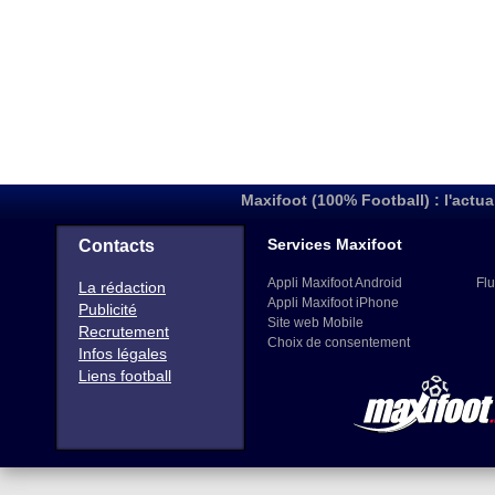
Maxifoot (100% Football) : l'actua
Services Maxifoot
Contacts
Appli Maxifoot Android
Flu
La rédaction
Appli Maxifoot iPhone
Publicité
Site web Mobile
Recrutement
Choix de consentement
Infos légales
Liens football