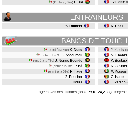
T. Arconte
C. Irié
(
(K. Dong, 69e)
ENTRAINEURS
S. Dumont
N. Usaï
BANCS DE TOUCH
K. Dong
J. Kalulu
(entré à la 69e)
(e
J. Assoumou
M. Chahiri
(entré à la 69e)
J. Nonge Boende
K. Boutaïb
(entré à la 78e)
P. Bâ
K. Gasnier
(entré à la 78e)
R. Fage
X. Kouass
(entré à la 89e)
Z. Boucher
O. Kanté
I. Boura
T. Paradow
age moyen des titulaires (ans) :
25,0
24,2
: age moyen de