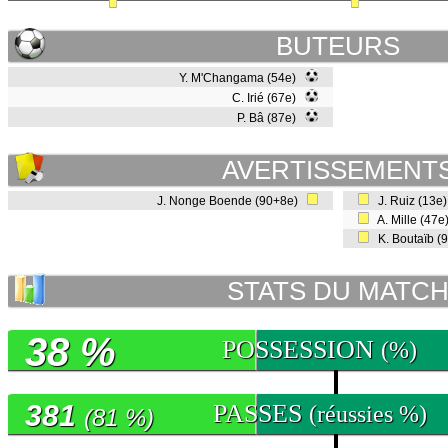
BUTEURS
Y. M'Changama (54e)
C. Irié (67e)
P. Bâ (87e)
AVERTISSEMENT
J. Nonge Boende (90+8e)
J. Ruiz (13e
A. Mille (47
K. Boutaïb (
STATS DU MATC
38 %
POSSESSION
(%)
381
PASSES
(réussies %)
(81 %)