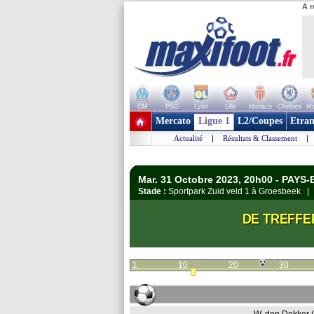
A r
OM
PSG
Lyon
Lille
Monaco
Chelsea
Ma
+ de clubs
Mercato
Ligue 1
L2/Coupes
Etran
Actualité
|
Résultats & Classement
|
Mar. 31 Octobre 2023, 20h00 - PAYS
Stade :
Sportpark Zuid veld 1 à Groesbeek 
DE TREFFE
1
10
20
30