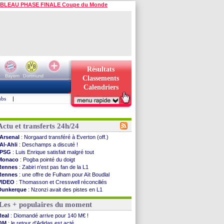
BLEAU PHASE FINALE Coupe du Monde
Résultats
Bayern
Dortmund
Classements
Calendriers
ubs
|
Actu et transferts 24h/24
Arsenal
: Norgaard transféré à Everton (off.)
Al-Ahli
: Deschamps a discuté !
PSG
: Luis Enrique satisfait malgré tout
Monaco
: Pogba pointé du doigt
Rennes
: Zabiri n'est pas fan de la L1
Rennes
: une offre de Fulham pour Aït Boudlal
VIDEO
: Thomasson et Cresswell réconciliés
Dunkerque
: Nzonzi avait des pistes en L1
Lyon
: Mangala sur le départ
Les + populaires du moment
Amical
: Arsenal s'incline face au Real Betis
Amical
: lourde défaite pour le PSG
Real
: Diomandé arrive pour 140 M€ !
Man City
: Maresca flou pour Reijnders
OM
: le retour d'Adidas est acté