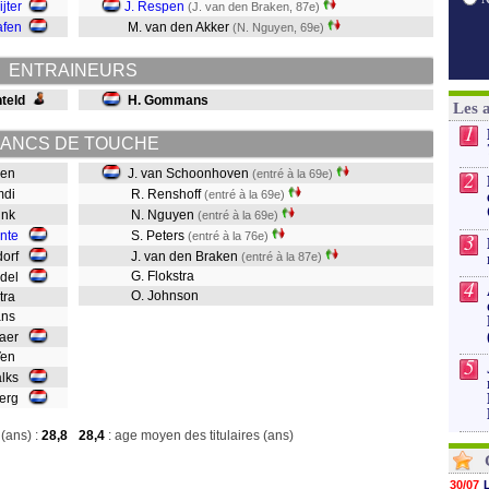
ijter
J. Respen
(J. van den Braken, 87e)
afen
M. van den Akker
(N. Nguyen, 69e)
ENTRAINEURS
hteld
H. Gommans
Les 
1
ANCS DE TOUCHE
rien
J. van Schoonhoven
2
(entré à la 69e)
amdi
R. Renshoff
(entré à la 69e)
rink
N. Nguyen
(entré à la 69e)
unte
S. Peters
3
(entré à la 76e)
dorf
J. van den Braken
(entré à la 87e)
G. Flokstra
Hedel
4
O. Johnson
stra
mans
ulaer
 Ven
5
alks
 Berg
(ans) :
28,8
28,4
: age moyen des titulaires (ans)
30/07