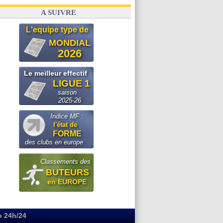
A SUIVRE
L'equipe type de
MONDIAL
2026
Le meilleur effectif
LIGUE 1
saison
2025-26
Indice MF :
l'état de
FORME
des clubs en europe
Classements des
BUTEURS
en EUROPE
o 24h/24