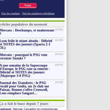
Voter
Voir les resultats
-
Voir les sondages précédents
articles populaires du moment
(05/08)
Mercato : Deschamps, et maintenant
?
(04/08)
Lyon frôle le néant absolu - Débrief
et NOTES des joueurs (Sparta 2-1
OL)
(04/08)
Mercato : pourquoi le PSG veut
recruter Suzuki ?
(05/08)
A une semaine de la Supercoupe
d'Europe, le PSG rate sa rentrée -
Débrief et NOTES des joueurs
(Majorque 3-0 PSG)
(04/08)
Journal des Transferts : le PSG
recalé pour Godts, un 2e club sur
Paixao, Rennes s'offre Cresswell,
Lens remplace Sangaré...
Ça a fait le buzz depuis 7 jours
Liverpool
: Barcola, Carragher ne comprend pas