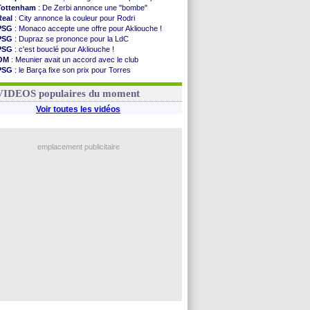
Tottenham
: De Zerbi annonce une "bombe"
Real
: City annonce la couleur pour Rodri
PSG
: Monaco accepte une offre pour Akliouche !
PSG
: Dupraz se prononce pour la LdC
PSG
: c'est bouclé pour Akliouche !
OM
: Meunier avait un accord avec le club
PSG
: le Barça fixe son prix pour Torres
Barça
: Torres souhaite rejoindre le PSG !
FIFA
: Infantino sollicite Trump
VIDEOS populaires du moment
Voir toutes les vidéos
emplacement publicitaire