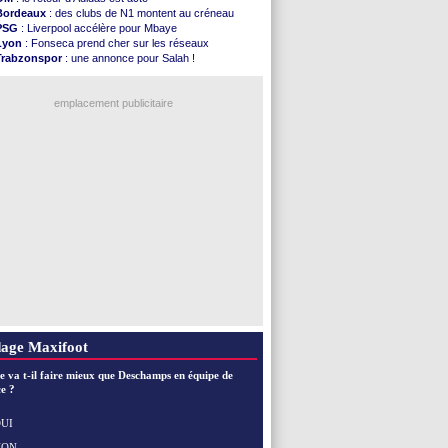
LdC
: Fenerbahçe prend une belle option
Bordeaux
: des clubs de N1 montent au créneau
Al-Diriyah
: Mbemba arrive libre (officiel)
PSG
: Liverpool accélère pour Mbaye
Atletico
: le plan d'Alvarez à son retour
Lyon
: Fonseca prend cher sur les réseaux
Amical
: premier succès pour Brest
Trabzonspor
: une annonce pour Salah !
VIDEO
: le joli but de Greenwood avec le Fener !
EdF
: Infantino complimente Mbappé
CdM 2030
: une promesse d'Infantino au Maroc ...
Nice
: 3 joueurs écartés du groupe pro
PSG
: la compo pour le premier match amical
emplacement publicitaire
Newcastle
: Jaissle est le nouveau coach (off.)
Real
: une nouvelle offre pour Vinicius
Amical
: l'OM domine Al-Shahaniya
Monaco
: Cabral a prolongé (officiel)
Atletico
: Molina va signer à la Roma
Voir les brèves précédentes
age Maxifoot
e va t-il faire mieux que Deschamps en équipe de
e ?
UI
NON