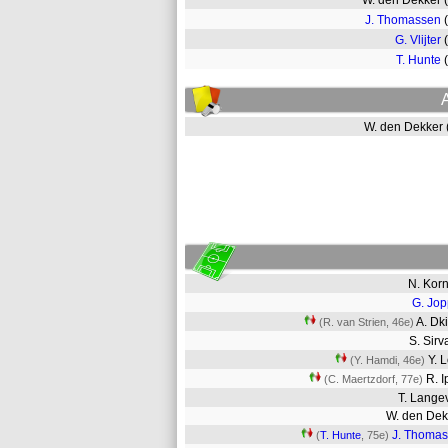
W. den Dekker
J. Thomassen
G. Vlijter
T. Hunte
W. den Dekker
N. Kor
G. Jo
A. Dk
(R. van Strien, 46e)
S. Sir
Y. 
(Y. Hamdi, 46e)
R. 
(C. Maertzdorf, 77e)
T. Lang
W. den De
J. Thoma
(
T. Hunte
, 75e)