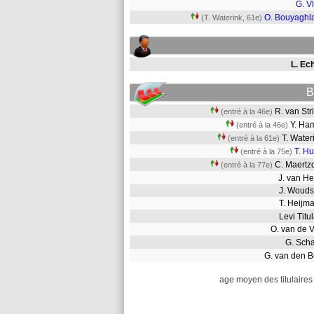
G. Vl
O. Bouyaghl
(T. Waterink, 61e)
L. Ec
B
R. van St
(entré à la 46e)
Y. H
(entré à la 46e)
T. Wate
(entré à la 61e)
T. H
(entré à la 75e)
C. Maertz
(entré à la 77e)
J. van 
J. Woud
T. Heij
Levi Tit
O. van de
G. Sch
G. van den
age moyen des titulaires 