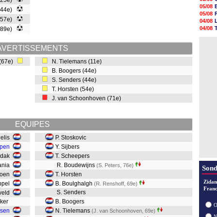
 (25e)
05/08
05/08
(44e)
05/08
05/08
05/08
(57e)
04/08
05/08
04/08
(89e)
05/08
04/08
05/08
04/08
05/08
AVERTISSEMENTS
05/08
 (67e)
N. Tielemans (11e)
05/08
05/08
B. Boogers (44e)
05/08
S. Senders (44e)
05/08
T. Horsten (54e)
J. van Schoonhoven (71e)
EQUIPES
nelis
P. Stoskovic
ppen
Y. Sijbers
idak
T. Scheepers
vania
R. Boudewijns
(S. Peters, 76e)
Sond
Loen
T. Horsten
Zidan
Ippel
B. Boulghalgh
(R. Renshoff, 69e)
Franc
S. Senders
eveld
kker
B. Boogers
O
ssen
N. Tielemans
(J. van Schoonhoven, 69e)