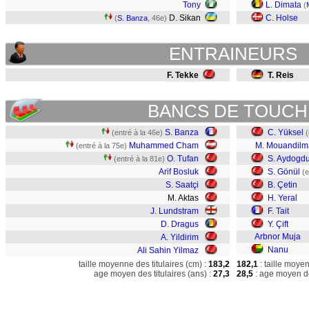
Tony
L. Dimata
(
D. Sikan
C. Holse
(
S. Banza
, 46e)
ENTRAINEURS
F. Tekke
T. Reis
BANCS DE TOUCH
S. Banza
C. Yüksel
(entré à la 46e)
(
Muhammed Cham
M. Mouandilm
(entré à la 75e)
O. Tufan
S. Aydogd
(entré à la 81e)
Arif Bosluk
S. Gönül
(e
S. Saatçi
B. Çetin
M. Aktas
H. Yeral
J. Lundstram
F. Tait
D. Dragus
Y. Çift
Arbnor Muja
A. Yildirim
Nanu
Ali Sahin Yilmaz
taille moyenne des titulaires (cm) :
183,2
182,1
: taille moye
age moyen des titulaires (ans) :
27,3
28,5
: age moyen de