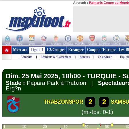
A retenir :
Palmarès Coupe du Mond
OM
PSG
Lyon
Lille
Monaco
Chelsea
Man Utd
Arsenal
Liverpool
ManCity
Ba
+ de clubs
Mercato
Ligue 1
L2/Coupes
Etranger
Coupe d'Europe
Les B
Actualité
|
Résultats & Classement
|
Buteurs
|
Calendrier
|
Equipe
Dim. 25 Mai 2025, 18h00 - TURQUIE - Su
Stade :
Papara Park à Trabzon |
Spectateurs
Erg?n
2
2
TRABZONSPOR
SAMS
(mi-tps: 0-1)
1
10
20
30
40
50
6