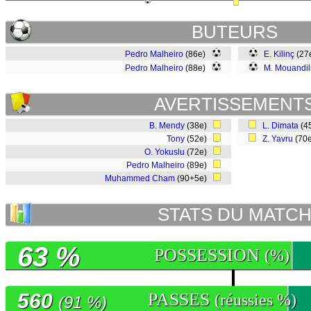
BUTEURS
Pedro Malheiro
(86e)
E. Kilinç
(27
Pedro Malheiro
(88e)
M. Mouandil
AVERTISSEMENT
B. Mendy
(38e)
L. Dimata
(4
Tony
(52e)
Z. Yavru
(70
O. Yokuslu
(72e)
Pedro Malheiro
(89e)
Muhammed Cham
(90+5e)
STATS DU MATC
63 %
POSSESSION
(%)
560
PASSES
(réussies %)
(91 %)