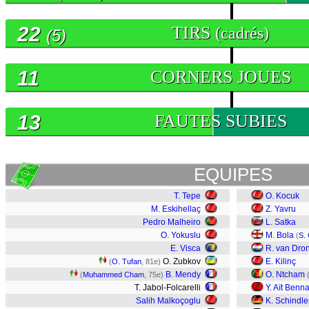
22
TIRS
(cadrés)
(5)
11
CORNERS JOUES
13
FAUTES SUBIES
EQUIPES
T. Tepe
O. Kocuk
M. Eskihellaç
Z. Yavru
Pedro Malheiro
L. Satka
O. Yokuslu
M. Bola
(
S.
E. Visca
R. van Dro
O. Zubkov
E. Kilinç
(
O. Tufan
, 81e)
B. Mendy
O. Ntcham
(
Muhammed Cham
, 75e)
T. Jabol-Folcarelli
Y. Aït Benn
Salih Malkoçoglu
K. Schindle