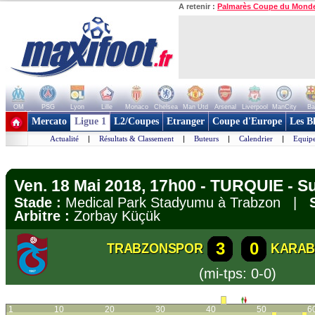
A retenir :
Palmarès Coupe du Mond
OM
PSG
Lyon
Lille
Monaco
Chelsea
Man Utd
Arsenal
Liverpool
ManCity
Ba
+ de clubs
Mercato
Ligue 1
L2/Coupes
Etranger
Coupe d'Europe
Les B
Actualité
|
Résultats & Classement
|
Buteurs
|
Calendrier
|
Equipe
Ven. 18 Mai 2018, 17h00 - TURQUIE - Su
Stade :
Medical Park Stadyumu à Trabzon |
Arbitre :
Zorbay Küçük
3
0
TRABZONSPOR
KARAB
(mi-tps: 0-0)
1
10
20
30
40
50
6