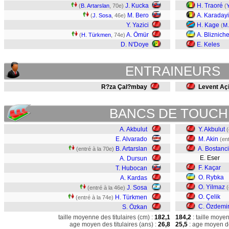
J. Kucka
H. Traoré
(
B. Artarslan
, 70e)
(
Y
M. Bero
A. Karadayi
(
J. Sosa
, 46e)
Y. Yazici
H. Kage
(
M.
A. Ömür
A. Bliznich
(
H. Türkmen
, 74e)
D. N'Doye
E. Keles
ENTRAINEURS
R?za Çal?mbay
Levent Aç
BANCS DE TOUCH
A. Akbulut
Y. Akbulut
(
E. Alvarado
M. Akin
(en
B. Artarslan
A. Bostanci
(entré à la 70e)
E. Eser
A. Dursun
F. Kaçar
T. Hubocan
O. Rybka
A. Kardas
O. Yilmaz
J. Sosa
(
(entré à la 46e)
O. Çelik
H. Türkmen
(entré à la 74e)
C. Özdemi
S. Özkan
taille moyenne des titulaires (cm) :
182,1
184,2
: taille moye
age moyen des titulaires (ans) :
26,8
25,5
: age moyen de