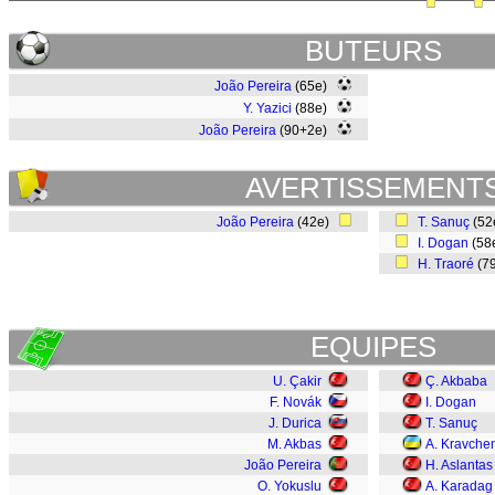
BUTEURS
João Pereira
(65e)
Y. Yazici
(88e)
João Pereira
(90+2e)
AVERTISSEMENT
João Pereira
(42e)
T. Sanuç
(52
I. Dogan
(58
H. Traoré
(7
EQUIPES
U. Çakir
Ç. Akbaba
F. Novák
I. Dogan
J. Durica
T. Sanuç
M. Akbas
A. Kravche
João Pereira
H. Aslantas
O. Yokuslu
A. Karadag