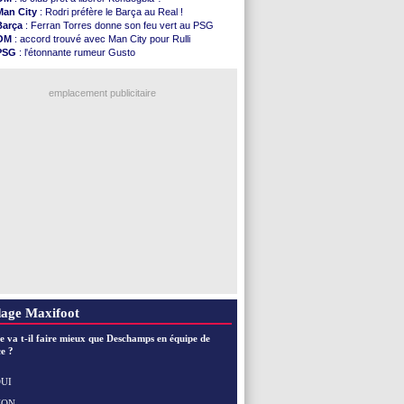
Palace
: Tomiyasu a convaincu (officiel)
Man City
: Rodri préfère le Barça au Real !
OM
: B. Genesio - "ce n'est pas idéal"
Barça
: Ferran Torres donne son feu vert au PSG
TFC
: Sion Oppong signe pour 4 ans (officiel)
OM
: accord trouvé avec Man City pour Rulli
PSG
: Liverpool va proposer 115 M€ pour ...
PSG
: l'étonnante rumeur Gusto
Norvège
: la démission d'Infantino réclamée
OM
: une offre pour Bulka
PSG
: Mbaye, deux pistes se détachent
Ouganda
: Owori battu à mort à Kampala
Monaco
: Filipe Luis veut remplacer Akliouche
emplacement publicitaire
Grenade
: Luca Zidane va changer de club
Juve
: Zhegrova très clair sur son futur
OM
: Aguerd, le plan B de Naples
Arsenal
: Guimarães a signé son contrat
Nantes
: direction Chypre pour Duverne
Voir les brèves précédentes
age Maxifoot
e va t-il faire mieux que Deschamps en équipe de
e ?
UI
NON