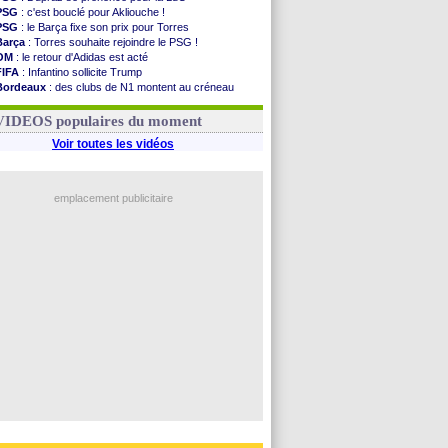
PSG
: c'est bouclé pour Akliouche !
PSG
: le Barça fixe son prix pour Torres
Barça
: Torres souhaite rejoindre le PSG !
OM
: le retour d'Adidas est acté
FIFA
: Infantino sollicite Trump
Bordeaux
: des clubs de N1 montent au créneau
Argentine
: quand Medina recadre... sa mère
Real
: le démenti de Leipzig pour Diomandé
VIDEOS populaires du moment
Voir toutes les vidéos
emplacement publicitaire