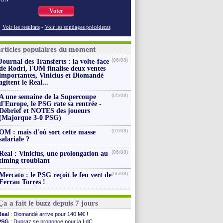
Voter
Voir les resultats
-
Voir les sondages précédents
articles populaires du moment
(06/08)
Journal des Transferts : la volte-face
de Rodri, l'OM finalise deux ventes
importantes, Vinicius et Diomandé
agitent le Real...
(05/08)
A une semaine de la Supercoupe
d'Europe, le PSG rate sa rentrée -
Débrief et NOTES des joueurs
(Majorque 3-0 PSG)
(07/08)
OM : mais d'où sort cette masse
salariale ?
(06/08)
Real : Vinicius, une prolongation au
timing troublant
(06/08)
Mercato : le PSG reçoit le feu vert de
Ferran Torres !
Ça a fait le buzz depuis 7 jours
Real
: Diomandé arrive pour 140 M€ !
PSG
: Dupraz se prononce pour la LdC