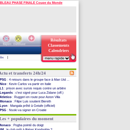
BLEAU PHASE FINALE Coupe du Monde
Résultats
Bayern
Dortmund
Classements
Calendriers
ubs
|
Actu et transferts 24h/24
PSG
: 4 retours dans le groupe face à Man Utd ...
Nice
: Kevin Carlos va partir en Italie
L1
: prison avec sursis requis contre un arbitre
Leganés
: c'est signé pour Luca Zidane (off.)
Atletico
: Ruggeri en route pour Aston Villa
Monaco
: Filipe Luis soutient Biereth
Lyon
: Mangala prêté à Getafe (officiel)
PSG
: Nsoki va signer en Croatie
Arsenal
: Naples vise Gabriel Jesus
Les + populaires du moment
Real
: Mastantuono prêté à la Fiorentina (off.)
Man City
: accord avec le Barça pour Rodri ?
Monaco
: Pogba pointé du doigt
Rennes
: Haise a prolongé (officiel)
OM
: le club prêt à libérer Kondogbia ?