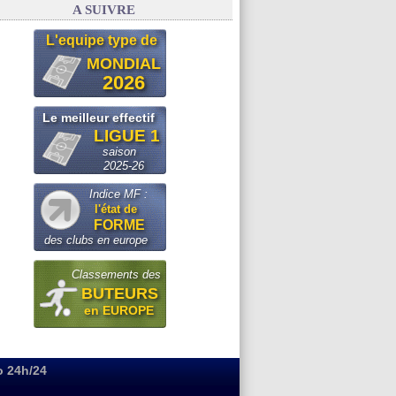
A SUIVRE
L'equipe type de
MONDIAL
2026
Le meilleur effectif
LIGUE 1
saison
2025-26
Indice MF :
l'état de
FORME
des clubs en europe
Classements des
BUTEURS
en EUROPE
o 24h/24