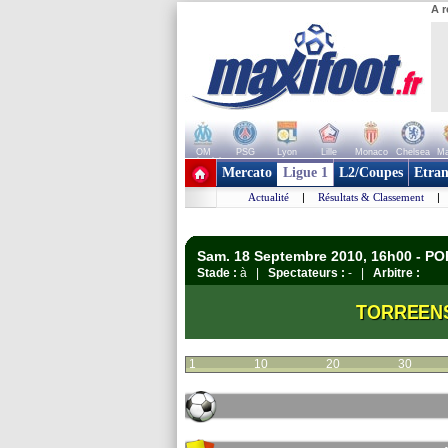
A r
OM
PSG
Lyon
Lille
Monaco
Chelsea
Ma
+ de clubs
Mercato
Ligue 1
L2/Coupes
Etran
Actualité
|
Résultats & Classement
|
Sam. 18 Septembre 2010, 16h00 - P
Stade :
à |
Spectateurs :
- |
Arbitre :
TORREEN
1
10
20
30