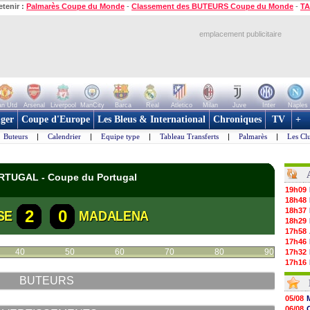
etenir :
Palmarès Coupe du Monde
-
Classement des BUTEURS Coupe du Monde
-
TA
emplacement publicitaire
n Utd
Arsenal
Liverpool
ManCity
Barca
Real
Atletico
Milan
Juve
Inter
Naples
ger
Coupe d'Europe
Les Bleus & International
Chroniques
TV
+
Buteurs
|
Calendrier
|
Equipe type
|
Tableau Transferts
|
Palmarès
|
Les Cl
ORTUGAL - Coupe du Portugal
19h09
18h48
18h37
2
0
SE
MADALENA
18h29
17h58
17h46
40
50
60
70
80
90
17h32
17h16
16h59
BUTEURS
16h37
16h33
05/08
16h27
06/08