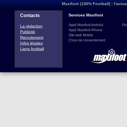
Maxifoot (100% Football) : l'actua
Services Maxifoot
Contacts
Appli Maxifoot Android
Flu
La rédaction
Appli Maxifoot iPhone
Publicité
Site web Mobile
Recrutement
Choix de consentement
Infos légales
Liens football