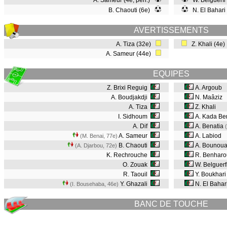
A. Sameur (4e, pen.)
W. Belguerfi
B. Chaouti (6e)
N. El Bahari
AVERTISSEMENTS
A. Tiza (32e)
Z. Khali (4e
A. Sameur (44e)
EQUIPES
Z. Brixi Reguig
A. Argoub
A. Boudjakdji
N. Maâziz
A. Tiza
Z. Khali
I. Sidhoum
A. Kada Be
A. Dif
A. Benatia
A. Sameur
A. Labiod
(M. Benai, 77e
)
B. Chaouti
A. Bounou
(A. Djarbou, 72e
)
K. Rechrouche
R. Benharo
O. Zouak
W. Belguerf
R. Taouil
Y. Boukhar
Y. Ghazali
N. El Bahar
(I. Bousehaba, 46e
)
BANC DE TOUCHE