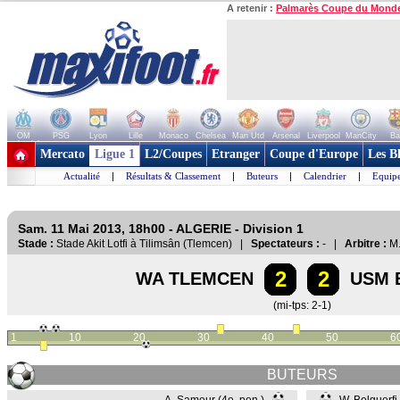
A retenir :
Palmarès Coupe du Mond
OM
PSG
Lyon
Lille
Monaco
Chelsea
Man Utd
Arsenal
Liverpool
ManCity
Ba
+ de clubs
Mercato
Ligue 1
L2/Coupes
Etranger
Coupe d'Europe
Les B
Actualité
|
Résultats & Classement
|
Buteurs
|
Calendrier
|
Equipe
Sam. 11 Mai 2013, 18h00 - ALGERIE - Division 1
Stade :
Stade Akit Lotfi à Tilimsân (Tlemcen) |
Spectateurs :
- |
Arbitre :
M.
2
2
WA TLEMCEN
USM B
(mi-tps: 2-1)
1
10
20
30
40
50
6
BUTEURS