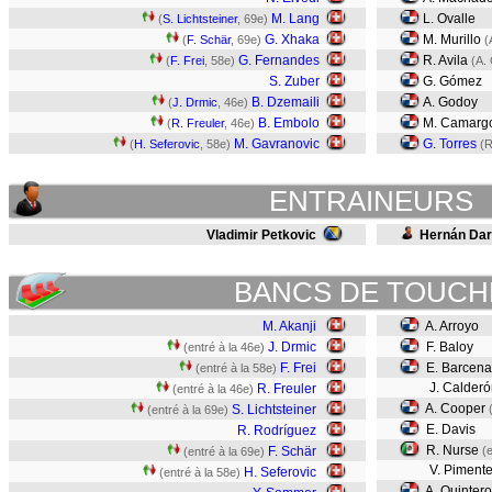
M. Lang
L. Ovalle
(
S. Lichtsteiner
, 69e)
G. Xhaka
M. Murillo
(
F. Schär
, 69e)
(
G. Fernandes
R. Avila
(
F. Frei
, 58e)
(A.
S. Zuber
G. Gómez
B. Dzemaili
A. Godoy
(
J. Drmic
, 46e)
B. Embolo
M. Camarg
(
R. Freuler
, 46e)
M. Gavranovic
G. Torres
(
H. Seferovic
, 58e)
(R
ENTRAINEURS
Vladimir Petkovic
Hernán Dar
BANCS DE TOUCH
M. Akanji
A. Arroyo
J. Drmic
F. Baloy
(entré à la 46e)
F. Frei
E. Barcen
(entré à la 58e)
J. Calderó
R. Freuler
(entré à la 46e)
A. Cooper
S. Lichtsteiner
(entré à la 69e)
E. Davis
R. Rodríguez
R. Nurse
F. Schär
(
(entré à la 69e)
V. Pimente
H. Seferovic
(entré à la 58e)
A. Quinter