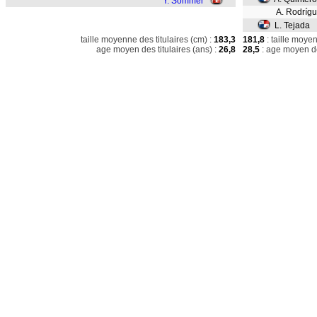
Y. Sommer
A. Rodrígu
L. Tejada
taille moyenne des titulaires (cm) :
183,3
181,8
: taille moye
age moyen des titulaires (ans) :
26,8
28,5
: age moyen de