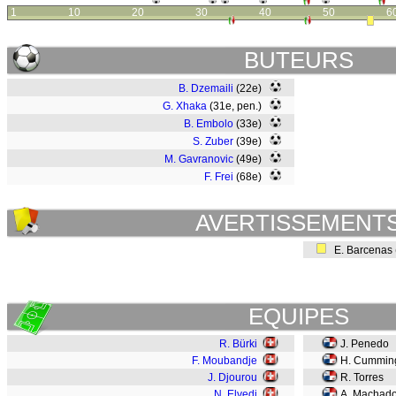
1
10
20
30
40
50
6
BUTEURS
B. Dzemaili
(22e)
G. Xhaka
(31e, pen.)
B. Embolo
(33e)
S. Zuber
(39e)
M. Gavranovic
(49e)
F. Frei
(68e)
AVERTISSEMENT
E. Barcenas
EQUIPES
R. Bürki
J. Penedo
F. Moubandje
H. Cummin
J. Djourou
R. Torres
N. Elvedi
A. Machad