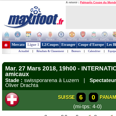
A retenir :
Palmarès Coupe du Mond
OM
PSG
Lyon
Lille
Monaco
Chelsea
Man Utd
Arsenal
Liverpool
ManCity
Ba
+ de clubs
Mercato
Ligue 1
L2/Coupes
Etranger
Coupe d'Europe
Les B
Actualité
|
Résultats & Classement
|
Buteurs
|
Calendrier
|
Equipe
Mar. 27 Mars 2018, 19h00 - INTERNATI
amicaux
Stade :
swissporarena à Luzern |
Spectateur
Oliver Drachta
6
0
SUISSE
PANA
(mi-tps: 4-0)