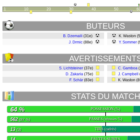
1
10
20
30
40
50
6
BUTEURS
B. Dzemaili
(31e)
K. Waston (
J. Drmic
(88e)
Y. Sommer
(
AVERTISSEMENT
S. Lichtsteiner
(37e)
C. Gamboa
(
D. Zakaria
(75e)
J. Campbell
F. Schär
(83e)
K. Waston (
STATS DU MATC
64 %
POSSESSION
(%)
562
PASSES
(réussies %)
(87 %)
13
TIRS
(cadrés)
(3)
14
FAUTES SUBIES