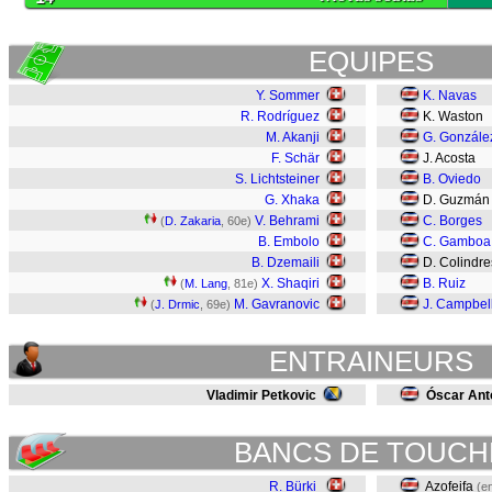
EQUIPES
Y. Sommer
K. Navas
R. Rodríguez
K. Waston
M. Akanji
G. Gonzále
F. Schär
J. Acosta
S. Lichtsteiner
B. Oviedo
G. Xhaka
D. Guzmá
V. Behrami
C. Borges
(
D. Zakaria
, 60e)
B. Embolo
C. Gamboa
B. Dzemaili
D. Colindr
X. Shaqiri
B. Ruiz
(
M. Lang
, 81e)
M. Gavranovic
J. Campbel
(
J. Drmic
, 69e)
ENTRAINEURS
Vladimir Petkovic
Óscar Ant
BANCS DE TOUCH
R. Bürki
Azofeifa
(e