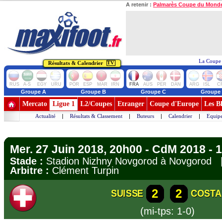
A retenir :
Palmarès Coupe du Mond
La Coupe 
Résultats & Calendrier
TV
RUS
A-S
EGY
URU
POR
ESP
MAR
IRN
FRA
AUS
PER
DAN
ARG
ISL
C
Groupe A
Groupe B
Groupe C
Groupe
Mercato
Ligue 1
L2/Coupes
Etranger
Coupe d'Europe
Les B
Actualité
|
Résultats & Classement
|
Buteurs
|
Calendrier
|
Equipe
Mer. 27 Juin 2018, 20h00 - CdM 2018 - 
Stade :
Stadion Nizhny Novgorod à Novgorod
Arbitre :
Clément Turpin
2
2
SUISSE
COSTA
(mi-tps: 1-0)