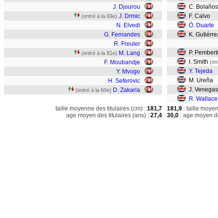
J. Djourou
C. Bolaños
J. Drmic
F. Calvo
(entré à la 69e)
N. Elvedi
Ó. Duarte
G. Fernandes
K. Gutiérre
R. Freuler
P. Pembert
M. Lang
(entré à la 81e)
I. Smith
F. Moubandje
(en
Y. Tejeda
Y. Mvogo
M. Ureña
H. Seferovic
J. Venegas
D. Zakaria
(entré à la 60e)
R. Wallace
taille moyenne des titulaires (cm) :
181,7
181,9
: taille moye
age moyen des titulaires (ans) :
27,4
30,0
: age moyen de