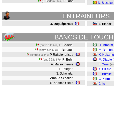
F. Loos
(L. Bertaux, 66e)
N. Sissoko
ENTRAINEURS
J. Duguépéroux
L. Elsner
BANCS DE TOUCH
L. Bodein
H. Ibrahim
(entré à la 46e)
L. Bertaux
M. Bamba
(entré à la 66e)
P. Rakotoharisoa
K. Nakamu
(entré à la 84e)
R. Buhl
M. Diadie
(entré à la 87e)
(
A. Maisonneuve
I. Orazi
(en
L. Pfleger
A. Olliero
S. Schwartz
L. Butelle
Arnaud Schaller
C. Kipre
S. Kadima Oleko
J. Ito