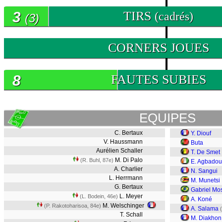
3
TIRS
(cadrés)
(3)
0
CORNERS JOUES
8
FAUTES SUBIES
EQUIPES
C. Bertaux
Y. Diouf
V. Haussmann
Buta
Aurélien Schaller
T. De Smet
M. Di Palo
(R. Buhl, 87e)
E. Agbadou
A. Charlier
N. Sangui
L. Herrmann
M. Munetsi
G. Bertaux
Gabriel Mo
L. Meyer
(L. Bodein, 46e)
A. Koné
M. Welschinger
(P. Rakotoharisoa, 84e)
A. Salama
(
T. Schall
M. Diakhon