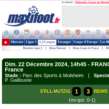
A retenir :
Palmarès Coupe du Mond
OM
PSG
Lyon
Lille
Monaco
Chelsea
Man Utd
Arsenal
Liverpool
ManCity
Ba
+ de clubs
Mercato
Ligue 1
L2/Coupes
Etranger
Coupe d'Europe
Les B
Résultats Ligue 2
|
Résus National
|
Résus Coupe de France
|
Ré
Dim. 22 Décembre 2024, 14h45 - FRAN
France
Stade :
Parc des Sports à Molsheim |
Specta
P. Gaillouste
1
3
STILL-MUTZIG
REIMS
(mi-tps: 0-1)