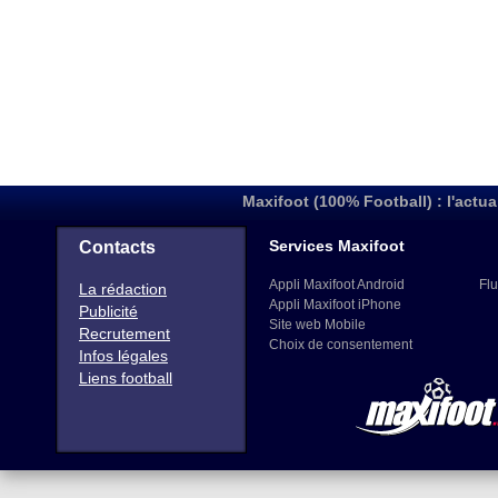
Maxifoot (100% Football) : l'actua
Services Maxifoot
Contacts
Appli Maxifoot Android
Flu
La rédaction
Appli Maxifoot iPhone
Publicité
Site web Mobile
Recrutement
Choix de consentement
Infos légales
Liens football