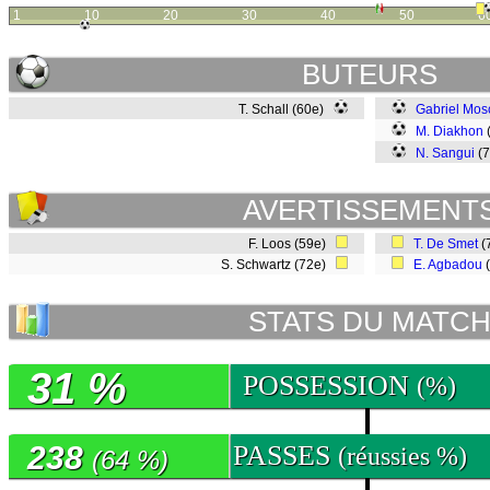
1
10
20
30
40
50
6
BUTEURS
T. Schall (60e)
Gabriel Mos
M. Diakhon
N. Sangui
(
AVERTISSEMENT
F. Loos (59e)
T. De Smet
(
S. Schwartz (72e)
E. Agbadou
STATS DU MATC
31 %
POSSESSION
(%)
238
PASSES
(réussies %)
(64 %)