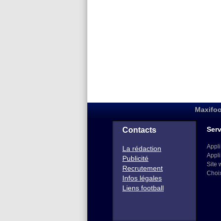
Maxifoo
Serv
Contacts
Appli
La rédaction
Appli
Publicité
Site 
Recrutement
Choi
Infos légales
Liens football