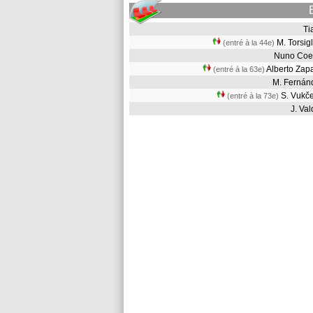
T
M. Torsig
(entré à la 44e)
Nuno Co
Alberto Za
(entré à la 63e)
M. Ferná
S. Vukč
(entré à la 73e)
J. V