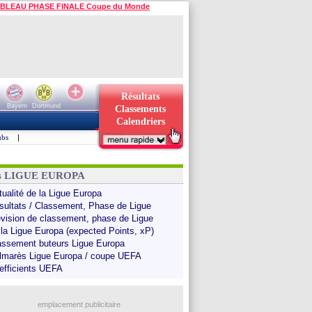
BLEAU PHASE FINALE Coupe du Monde
Résultats
Bayern
Dortmund
Classements
Calendriers
ubs
|
ns LIGUE EUROPA
tualité de la Ligue Europa
sultats / Classement, Phase de Ligue
évision de classement, phase de Ligue
 la Ligue Europa (expected Points, xP)
assement buteurs Ligue Europa
lmarès Ligue Europa / coupe UEFA
efficients UEFA
emplacement publicitaire