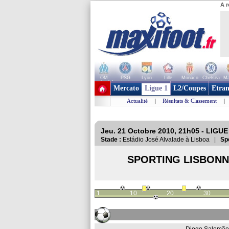
A r
OM
PSG
Lyon
Lille
Monaco
Chelsea
Ma
+ de clubs
Mercato
Ligue 1
L2/Coupes
Etran
Actualité
|
Résultats & Classement
|
Jeu. 21 Octobre 2010, 21h05 - LIGUE
Stade :
Estádio José Alvalade à Lisboa |
Sp
SPORTING LISBON
1
10
20
30