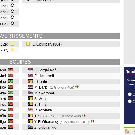
 (6e)
S. Wils (15e)
(13e)
(27e)
(37e)
 (60e)
AVERTISSEMENTS
 (12e)
E. Coulibaly (80e)
 (23e)
EQUIPES
brand
B. Jorgačević
Sond
Abel
E. Hanstveit
Zidan
olga
I. Conté
Franc
rriço
M. Barić
(C. Grondin, 46e
)
aldo
M. Škarabot
O
reira
S. Wils
ntos
B. Thijs
iche
R. Azofeifa
omão
T. Smolders
(E. Coulibaly, 46e
)
stiga
Y. El Ghanassy
(Y. Soumahoro, 67e
)
dson
Z. Ljubijankič