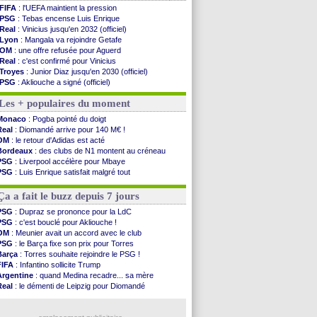
FIFA
: l'UEFA maintient la pression
PSG
: Tebas encense Luis Enrique
Real
: Vinicius jusqu'en 2032 (officiel)
Lyon
: Mangala va rejoindre Getafe
OM
: une offre refusée pour Aguerd
Real
: c'est confirmé pour Vinicius
Troyes
: Junior Diaz jusqu'en 2030 (officiel)
PSG
: Akliouche a signé (officiel)
OM
: une offre pour Bulka
Les + populaires du moment
PSG
: contrat signé pour Akliouche
Ouganda
: Owori battu à mort à Kampala
Monaco
: Pogba pointé du doigt
Arsenal
: Arteta veut créer une dynastie
Real
: Diomandé arrive pour 140 M€ !
Chelsea
: Palace a fait son offre pour Disasi
OM
: le retour d'Adidas est acté
FIFA
: le gouvernement espagnol s'en mêle
Bordeaux
: des clubs de N1 montent au créneau
PSG
: l'étonnante rumeur Gusto
PSG
: Liverpool accélère pour Mbaye
Bologne
: Dallinga est sur le marché
PSG
: Luis Enrique satisfait malgré tout
OM
: accord trouvé avec Man City pour Rulli
Barça
: Ferran Torres donne son feu vert au PSG
OM
: Medina vers Leverkusen pour 25 M€
Real
: une nouvelle offre pour Vinicius
Ça a fait le buzz depuis 7 jours
Uruguay
: Forlan nommé sélectionneur (officiel)
Séville
: Juanlu signe à Bournemouth (officiel)
PSG
: Dupraz se prononce pour la LdC
PSG
: Ndjantou heureux d'avoir rejoué
PSG
: c'est bouclé pour Akliouche !
Real
: Diomandé pour 140 M€ ! (officiel)
OM
: Meunier avait un accord avec le club
Man City
: Rodri préfère le Barça au Real !
PSG
: le Barça fixe son prix pour Torres
Rennes
: Aït Boudlal veut rejoindre Fulham
Barça
: Torres souhaite rejoindre le PSG !
FIFA
: Infantino sollicite Trump
Voir les brèves précédentes
Argentine
: quand Medina recadre... sa mère
Real
: le démenti de Leipzig pour Diomandé
OM
: Paixão attire un 2e club anglais
FIFA
: le conseiller d'Infantino démissionne !