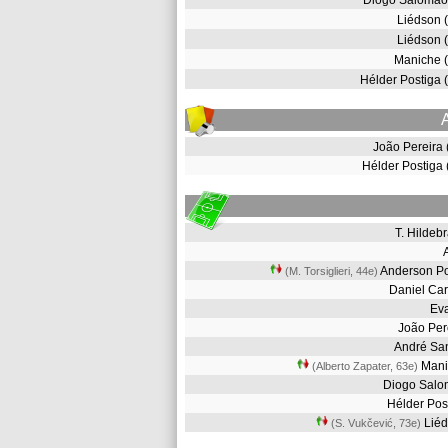
Diogo Salomão
Liédson 
Liédson 
Maniche 
Hélder Postiga
João Pereira
Hélder Postiga
T. Hilde
Anderson P
(M. Torsiglieri, 44e
)
Daniel Ca
Ev
João Pe
André Sa
Man
(Alberto Zapater, 63e
)
Diogo Sal
Hélder Po
Lié
(S. Vukčević, 73e
)