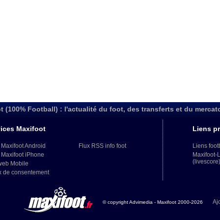
t (100% Football) : l'actualité du foot, des transferts et du mercat
ices Maxifoot
Liens pr
 Maxifoot Android
Flux RSS info foot
Liens foot
 Maxifoot iPhone
Maxifoot-
(livescore
web Mobile
x de consentement
Aj
© copyright Advimedia - Maxifoot 2000-2026