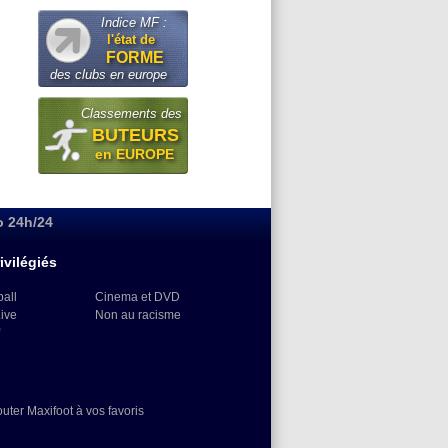
Indice MF :
l'état de
FORME
des clubs en europe
Classements des
BUTEURS
en EUROPE
o 24h/24
ivilégiés
ball
Cinema et DVD
Live
Non au racisme
)
outer Maxifoot à vos favoris