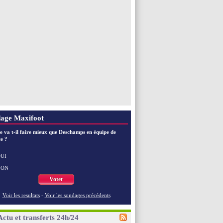
age Maxifoot
e va t-il faire mieux que Deschamps en équipe de
e ?
UI
NON
Voter
Voir les resultats
-
Voir les sondages précédents
Actu et transferts 24h/24