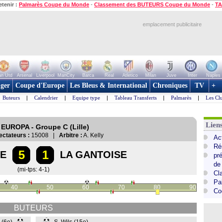
etenir :
Palmarès Coupe du Monde
-
Classement des BUTEURS Coupe du Monde
-
TA
emplacement publicitaire
n Utd
Arsenal
Liverpool
ManCity
Barca
Real
Atletico
Milan
Juve
Inter
Naples
ger
Coupe d'Europe
Les Bleus & International
Chroniques
TV
+
Buteurs
|
Calendrier
|
Equipe type
|
Tableau Transferts
|
Palmarès
|
Les Cl
Lie
 EUROPA - Groupe C (Lille)
ectateurs :
15008 |
Arbitre :
A. Kelly
Ac
Ré
5
1
NE
LA GANTOISE
pr
de
(mi-tps: 4-1)
Cl
Pa
40
50
60
70
80
90
Co
BUTEURS