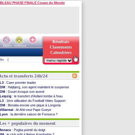
BLEAU PHASE FINALE Coupe du Monde
Résultats
Bayern
Dortmund
Classements
Calendriers
ubs
|
Actu et transferts 24h/24
L3
: Caen premier leader
OM
: Højbjerg, son agent maintient le suspense
OM
: Gouiri évoque son avenir
Leipzig
: le transfert d'Asllani tombe à l'eau
L3
: 1ère utilisation du Football Video Support
OM
: Benatia envoie une pique à Longoria
Villarreal
: Al-Ahli veut Pape Gueye
Lyon
: la dernière saison de Fonseca ?
OM
: un nouveau prétendant pour Højbjerg
Les + populaires du moment
Brest
: un gardien norvégien en approche ?
OM
: McCourt a versé 120 M€ en 2026
Monaco
: Pogba pointé du doigt
PSG
: 4 retours dans le groupe face à Man Utd ...
OM
: le club prêt à libérer Kondogbia ?