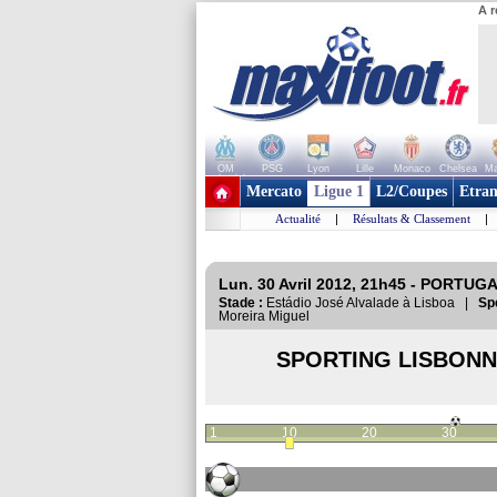
A r
OM
PSG
Lyon
Lille
Monaco
Chelsea
Ma
+ de clubs
Mercato
Ligue 1
L2/Coupes
Etran
Actualité
|
Résultats & Classement
|
Lun. 30 Avril 2012, 21h45 - PORTUGA
Stade :
Estádio José Alvalade à Lisboa |
Sp
Moreira Miguel
SPORTING LISBON
1
10
20
30