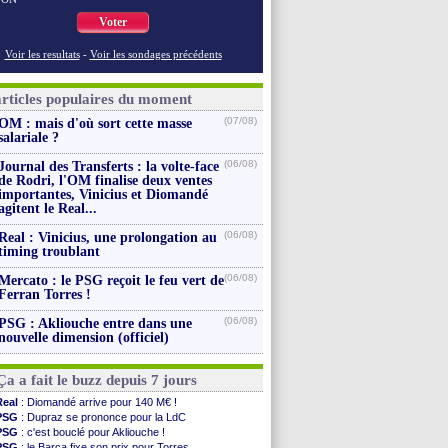
Voter
Voir les resultats
-
Voir les sondages précédents
articles populaires du moment
(07/08)
OM : mais d'où sort cette masse
salariale ?
(06/08)
Journal des Transferts : la volte-face
de Rodri, l'OM finalise deux ventes
importantes, Vinicius et Diomandé
agitent le Real...
(06/08)
Real : Vinicius, une prolongation au
timing troublant
(06/08)
Mercato : le PSG reçoit le feu vert de
Ferran Torres !
(06/08)
PSG : Akliouche entre dans une
nouvelle dimension (officiel)
Ça a fait le buzz depuis 7 jours
Real
: Diomandé arrive pour 140 M€ !
PSG
: Dupraz se prononce pour la LdC
PSG
: c'est bouclé pour Akliouche !
PSG
: le Barça fixe son prix pour Torres