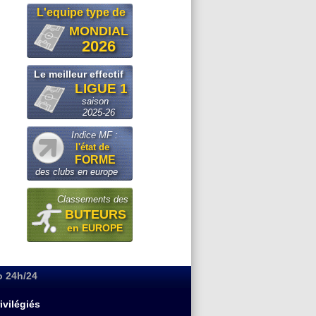
L'equipe type de
MONDIAL
2026
Le meilleur effectif
LIGUE 1
saison
2025-26
Indice MF :
l'état de
FORME
des clubs en europe
Classements des
BUTEURS
en EUROPE
o 24h/24
ivilégiés