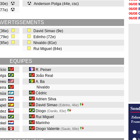
18h48
 (30e)
Anderson Polga (44e, csc)
06/08
18h37
06/08
 (77e)
18h29
06/08
17h58
06/08
17h46
AVERTISSEMENTS
06/08
17h32
06/08
17h16
(36e)
David Simao (9e)
16h59
 (79e)
Edinho (72e)
16h37
 (85e)
Nivaldo (81e)
16h33
Rui Miguel (84e)
16h27
16h22
EQUIPES
rício
R. Peiser
olga
João Real
yewu
A. Ba
Nivaldo
eira
Cédric
Insúa
Adrien Silva
aars
David Simao
apel
(Edinho, 46e
)
Sond
Diogo
ndez
(Danilo, 83e
)
Rui Miguel
lias
Zidan
Franc
Marinho
inkel
Diogo Valente
rillo
(Saulo, 68e
)
O