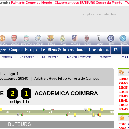
etenir :
Palmarès Coupe du Monde
-
Classement des BUTEURS Coupe du Monde
-
TA
emplacement publicitaire
n Utd
Arsenal
Liverpool
ManCity
Barca
Real
Atletico
Milan
Juve
Inter
Naples
ger
Coupe d'Europe
Les Bleus & International
Chroniques
TV
+
Buteurs
|
Calendrier
|
Equipe type
|
Tableau Transferts
|
Palmarès
|
Les Cl
L - Liga 1
ectateurs :
29340 |
Arbitre :
Hugo Filipe Ferreira de Campos
23h09
22h50
22h35
2
1
NE
ACADEMICA COIMBRA
22h18
22h00
21h42
(mi-tps: 1-1)
21h10
20h46
40
50
60
70
80
90
20h30
20h01
19h18
BUTEURS
05/08
19h09
06/08