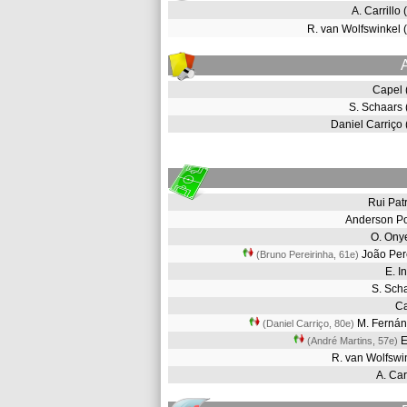
A. Carrillo
R. van Wolfswinkel
Capel 
S. Schaars
Daniel Carriço
Rui Pat
Anderson P
O. On
João Per
(Bruno Pereirinha, 61e
)
E. 
S. Sch
C
M. Ferná
(Daniel Carriço, 80e
)
E
(André Martins, 57e
)
R. van Wolfsw
A. Car