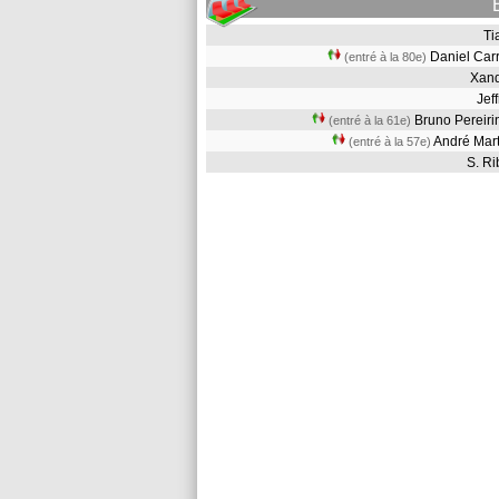
T
Daniel Car
(entré à la 80e)
Xan
Jef
Bruno Pereir
(entré à la 61e)
André Mar
(entré à la 57e)
S. R