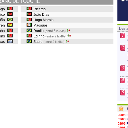
BANC DE TOUCHE
iago
Ricardo
riço
João Dias
dão
Hugo Morais
fren
Magique
Les 
inha
Danilo
(entré à la 83e)
1
tins
Edinho
(entré à la 46e)
ibas
Saulo
(entré à la 68e)
2
3
4
5
05/08
02/08
01/08
02/08