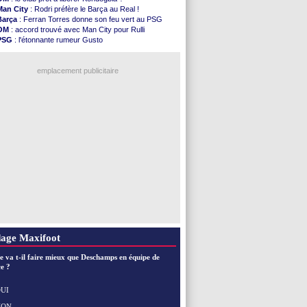
Nice
: Kevin Carlos va partir en Italie
Man City
: Rodri préfère le Barça au Real !
L1
: prison avec sursis requis contre un arbitre
Barça
: Ferran Torres donne son feu vert au PSG
Leganés
: c'est signé pour Luca Zidane (off.)
OM
: accord trouvé avec Man City pour Rulli
Atletico
: Ruggeri en route pour Aston Villa
PSG
: l'étonnante rumeur Gusto
Monaco
: Filipe Luis soutient Biereth
OM
: une offre pour Bulka
Lyon
: Mangala prêté à Getafe (officiel)
Ouganda
: Owori battu à mort à Kampala
PSG
: Nsoki va signer en Croatie
emplacement publicitaire
Arsenal
: Naples vise Gabriel Jesus
Real
: Mastantuono prêté à la Fiorentina (off.)
Man City
: accord avec le Barça pour Rodri ?
Rennes
: Haise a prolongé (officiel)
Palace
: Tomiyasu a convaincu (officiel)
Voir les brèves précédentes
age Maxifoot
e va t-il faire mieux que Deschamps en équipe de
e ?
UI
NON