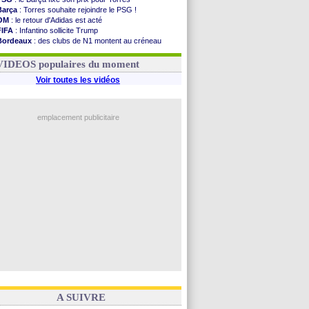
Barça
: Torres souhaite rejoindre le PSG !
OM
: le retour d'Adidas est acté
FIFA
: Infantino sollicite Trump
Bordeaux
: des clubs de N1 montent au créneau
Argentine
: quand Medina recadre... sa mère
Real
: le démenti de Leipzig pour Diomandé
VIDEOS populaires du moment
Voir toutes les vidéos
emplacement publicitaire
A SUIVRE