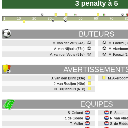
3 penalty à 5
1
10
20
30
40
50
60
70
8
BUTEURS
M. van der Wilt (24e)
M. Faouzi (
A. van Nijhuis (77e)
M. Akerboom
M. van der Vegte (91e)
M. Faouzi (
AVERTISSEMENT
J. van den Brink (33e)
M. Akerboom
J. van Rooijen (40e)
N. Buijtenhuis (61e)
EQUIPES
S. Onland
R. Spaan
R. de Goede
R. van Vliet
T. Muller
S. de Ridde