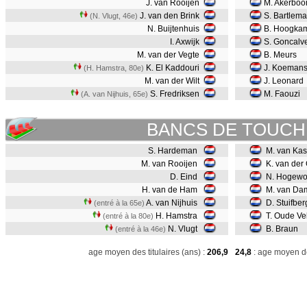
J. van Rooijen
M. Akerbo
J. van den Brink
S. Bartlema
(N. Vlugt, 46e)
N. Buijtenhuis
B. Hoogka
I. Axwijk
S. Goncalv
M. van der Vegte
B. Meurs
K. El Kaddouri
J. Koeman
(H. Hamstra, 80e)
M. van der Wilt
J. Leonard
S. Fredriksen
M. Faouzi
(A. van Nijhuis, 65e)
BANCS DE TOUCH
S. Hardeman
M. van Kas
M. van Rooijen
K. van der
D. Eind
N. Hogewo
H. van de Ham
M. van Da
A. van Nijhuis
D. Stuifbe
(entré à la 65e)
H. Hamstra
T. Oude Ve
(entré à la 80e)
N. Vlugt
B. Braun
(entré à la 46e)
age moyen des titulaires (ans) :
206,9
24,8
: age moyen de