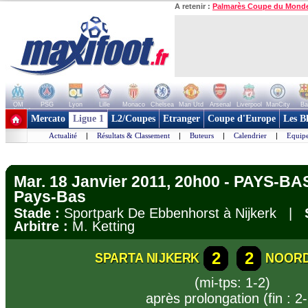
A retenir :
Palmarès Coupe du Mond
OM
PSG
Lyon
Lille
Monaco
Chelsea
Man Utd
Arsenal
Liverpool
ManCity
Ba
+ de clubs
Mercato
Ligue 1
L2/Coupes
Etranger
Coupe d'Europe
Les B
Actualité
|
Résultats & Classement
|
Buteurs
|
Calendrier
|
Equipe
Mar. 18 Janvier 2011, 20h00 - PAYS-BA
Pays-Bas
Stade :
Sportpark De Ebbenhorst à Nijkerk |
Arbitre :
M. Ketting
2
2
SPARTA NIJKERK
NOOR
(mi-tps: 1-2)
après prolongation (fin : 2-