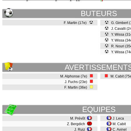
BUTEURS
F. Martin (17e)
G. Gimbert 
J. Cavalli (2
Y. Wissa (3
Y. Wissa (3
R. Nouri (3
Y. Wissa (7
AVERTISSEMENT
M. Alphonse (7e)
M. Cabit (75
J. Fuchs (23e)
F. Martin (36e)
EQUIPES
M. Prévôt
J. Leca
Z. Bergdich
M. Cabit
J. Ruiz
C. Avinel