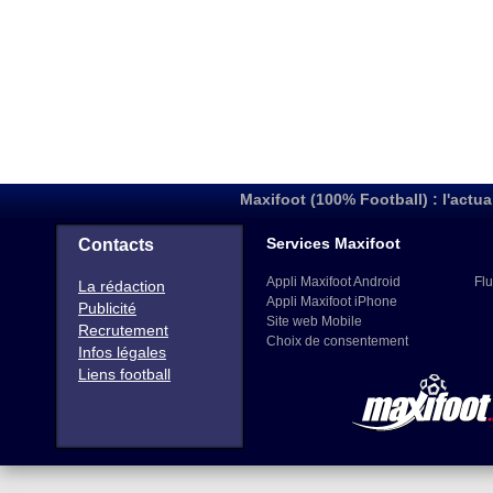
Maxifoot (100% Football) : l'actua
Services Maxifoot
Contacts
Appli Maxifoot Android
Flu
La rédaction
Appli Maxifoot iPhone
Publicité
Site web Mobile
Recrutement
Choix de consentement
Infos légales
Liens football