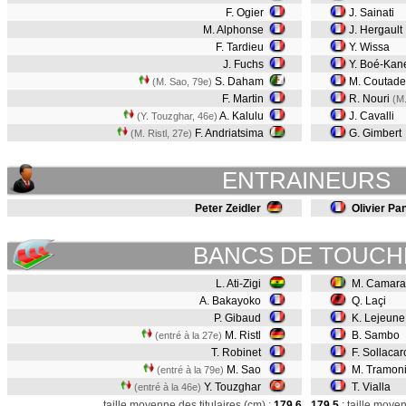
F. Ogier
J. Sainati
M. Alphonse
J. Hergault
F. Tardieu
Y. Wissa
J. Fuchs
Y. Boé-Ka
S. Daham
M. Coutad
(M. Sao, 79e)
F. Martin
R. Nouri
(M
A. Kalulu
J. Cavalli
(Y. Touzghar, 46e)
F. Andriatsima
G. Gimbert
(M. Ristl, 27e)
ENTRAINEURS
Peter Zeidler
Olivier Pa
BANCS DE TOUCH
L. Ati-Zigi
M. Camar
A. Bakayoko
Q. Laçi
P. Gibaud
K. Lejeun
M. Ristl
B. Sambo
(entré à la 27e)
T. Robinet
F. Sollacar
M. Sao
M. Tramon
(entré à la 79e)
Y. Touzghar
T. Vialla
(entré à la 46e)
taille moyenne des titulaires (cm) :
179,6
179,5
: taille moye