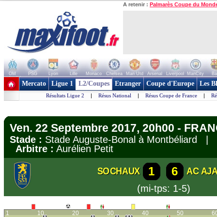
A retenir :
Palmarès Coupe du Mond
OM
PSG
Lyon
Lille
Monaco
Chelsea
Man Utd
Arsenal
Liverpool
ManCity
Ba
+ de clubs
Mercato
Ligue 1
L2/Coupes
Etranger
Coupe d'Europe
Les B
Résultats Ligue 2
|
Résus National
|
Résus Coupe de France
|
Ré
Ven. 22 Septembre 2017, 20h00 - FRAN
Stade :
Stade Auguste-Bonal à Montbéliard |
Arbitre :
Aurélien Petit
1
6
SOCHAUX
AC AJ
(mi-tps: 1-5)
1
10
20
30
40
50
6