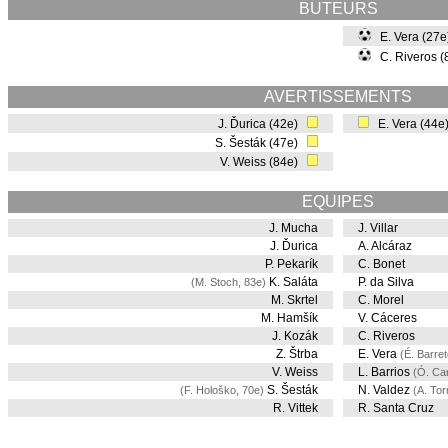
BUTEURS
E. Vera (27
C. Riveros 
AVERTISSEMENTS
J. Ďurica (42e)
E. Vera (44
S. Šesták (47e)
V. Weiss (84e)
EQUIPES
J. Mucha
J. Villar
J. Ďurica
A. Alcáraz
P. Pekarík
C. Bonet
K. Saláta
P. da Silva
(M. Stoch, 83e)
M. Skrtel
C. Morel
M. Hamšík
V. Cáceres
J. Kozák
C. Riveros
Z. Štrba
E. Vera
(É. Barret
V. Weiss
L. Barrios
(Ó. Car
S. Šesták
N. Valdez
(F. Hološko, 70e)
(A. Tor
R. Vittek
R. Santa Cruz