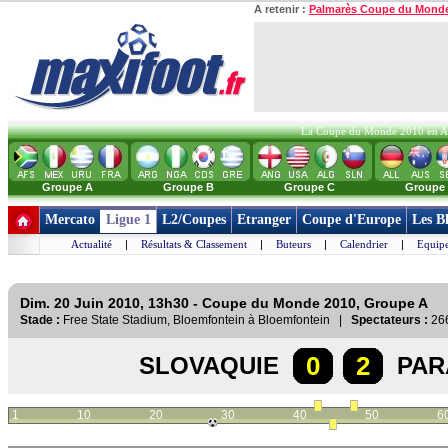
A retenir :
Palmarès Coupe du Mond
La Coupe du Monde 2010 en Afri
Groupe A
Groupe B
Groupe C
Groupe
Mercato
Ligue 1
L2/Coupes
Etranger
Coupe d'Europe
Les B
Actualité
|
Résultats & Classement
|
Buteurs
|
Calendrier
|
Equipe
Dim. 20 Juin 2010, 13h30 - Coupe du Monde 2010, Groupe A
Stade :
Free State Stadium, Bloemfontein à Bloemfontein |
Spectateurs :
26
0
2
SLOVAQUIE
PAR
1
10
20
30
40
50
6