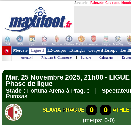
A retenir :
Palmarès Coupe du Mond
OM
PSG
Lyon
Lille
Monaco
Chelsea
Man Utd
Arsenal
Liverpool
ManCity
Ba
+ de clubs
Mercato
Ligue 1
L2/Coupes
Etranger
Coupe d'Europe
Les B
Actualité
|
Résultats & Classement
|
Buteurs
|
Calendrier
|
Equipe
Mar. 25 Novembre 2025, 21h00 - LIGU
Phase de ligue
Stade :
Fortuna Arena à Prague |
Spectateur
Rumsas
0
0
SLAVIA PRAGUE
ATHLE
(mi-tps: 0-0)