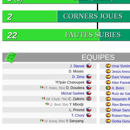
2
CORNERS JOUES
22
FAUTES SUBIES
EQUIPES
J. Stanek
Unai Simó
D. Moses
Jesús Ares
D. Zima
Dani Vivian
?t?pán Chaloupek
Aitor Pared
D. Doudera
(T. Holes, 55e)
A. Boiro
Michal Sadilek
Ruíz de Gal
C. Zafeiris
(M. Chytil, 79e)
Alejandro 
Y. Mbodji
(J. Boril, 55e)
Álex Beren
L. Provod
Oihan Sanc
T. Chorý
Robert Nav
Y. Sanyang
(V. Kusej, 55e)
Gorka Guru