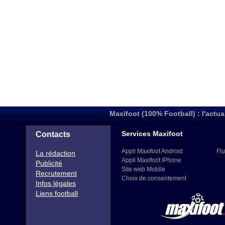
Maxifoot (100% Football) : l'actua
Services Maxifoot
Contacts
Appli Maxifoot Android
Flu
La rédaction
Appli Maxifoot iPhone
Publicité
Site web Mobile
Recrutement
Choix de consentement
Infos légales
Liens football