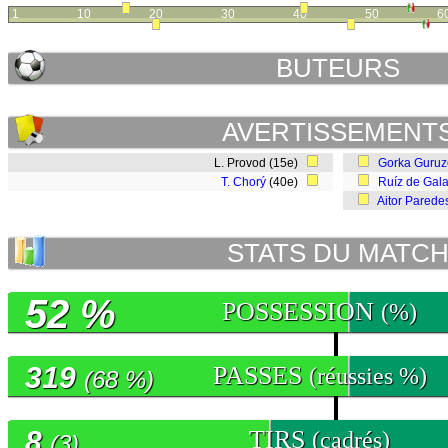
1
10
20
30
40
50
6
BUTEURS
AVERTISSEMENT
L. Provod (15e)
Gorka Guruz
T. Chorý
(40e)
Ruíz de Gala
Aitor Parede
STATS DU MATC
52 %
POSSESSION
(%)
319
PASSES
(réussies %)
(68 %)
8
TIRS
(cadrés)
(3)