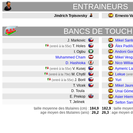
ENTRAINEURS
Jindrich Trpisovsky
Ernesto V
BANCS DE TOUCH
J. Markovic
Mikel Sant
T. Holes
Álex Padill
(entré à la 55e)
I. Ogbu
Andoni Go
Muhammed Cham
Mikel Vesg
D. Hashioka
Nico Willi
V. Kusej
Aymeric La
(entré à la 55e)
M. Chytil
Lekue
(entré à la 79e)
(ent
J. Boril
Yuri
(entré à la 55e)
T. Vlcek
Mikel Jaur
D. Toula
Unai Góm
E. Prekop
Asier Hierr
T. Jelinek
Selton Sa
taille moyenne des titulaires (cm) :
184,9
182,9
: taille moye
age moyen des titulaires (ans) :
26,2
26,3
: age moyen de