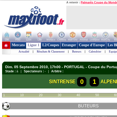
A retenir :
Palmarès Coupe du Mond
OM
PSG
Lyon
Lille
Monaco
Chelsea
Man Utd
Arsenal
Liverpool
ManCity
Ba
+ de clubs
Mercato
Ligue 1
L2/Coupes
Etranger
Coupe d'Europe
Les B
Actualité
|
Résultats & Classement
|
Buteurs
|
Calendrier
|
Equipe
Dim. 05 Septembre 2010, 17h00 - PORTUGAL - Coupe du Portu
Stade :
à |
Spectateurs :
- |
Arbitre :
0
1
SINTRENSE
ALPEN
1
10
20
30
40
50
6
BUTEURS