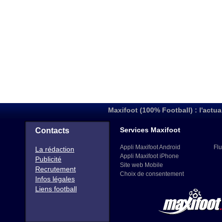
Maxifoot (100% Football) : l'actua
Services Maxifoot
Contacts
Appli Maxifoot Android
Flu
La rédaction
Appli Maxifoot iPhone
Publicité
Site web Mobile
Recrutement
Choix de consentement
Infos légales
Liens football