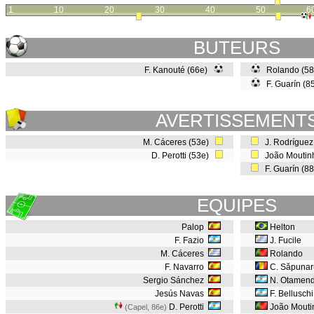
1
10
20
30
40
50
6
BUTEURS
F. Kanouté (66e)
Rolando (5
F. Guarín (8
AVERTISSEMENT
M. Cáceres (53e)
J. Rodríguez
D. Perotti (53e)
João Moutin
F. Guarín (8
EQUIPES
Palop
Helton
F. Fazio
J. Fucile
M. Cáceres
Rolando
F. Navarro
C. Săpunar
Sergio Sánchez
N. Otamend
Jesús Navas
F. Bellusch
D. Perotti
João Mouti
(Capel, 86e
)