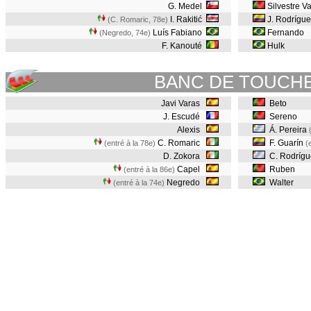
G. Medel
Silvestre V
I. Rakitić
J. Rodrígu
(C. Romaric, 78e
)
Luís Fabiano
Fernando
(Negredo, 74e
)
F. Kanouté
Hulk
BANC DE TOUCH
Javi Varas
Beto
J. Escudé
Sereno
Alexis
Á. Pereira
C. Romaric
F. Guarín
(entré à la 78e)
(
D. Zokora
C. Rodríg
Capel
Ruben
(entré à la 86e)
Negredo
Walter
(entré à la 74e)