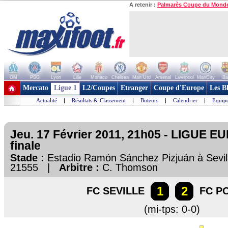
A retenir :
Palmarès Coupe du Mond
OM
PSG
Lyon
Lille
Monaco
Chelsea
Man Utd
Arsenal
Liverpool
ManCity
Ba
+ de clubs
Mercato
Ligue 1
L2/Coupes
Etranger
Coupe d'Europe
Les B
Actualité
|
Résultats & Classement
|
Buteurs
|
Calendrier
|
Equipe
Jeu. 17 Février 2011, 21h05 - LIGUE E
finale
Stade :
Estadio Ramón Sánchez Pizjuán à Sev
21555 |
Arbitre :
C. Thomson
1
2
FC SEVILLE
FC P
(mi-tps: 0-0)