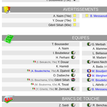
I. Boubekeur (73e)
AVERTISSEMENTS
A. Naim (74e)
B. Messaoud
Y. Douar (79e)
Gibril Sillah (90e)
EQUIPES
T. Bousseder
G. Merbah
A. Naim
A. Mammer
I. Boubekeur
L. Bellaou
H. Ferhani
M. Madani
Y. Douar
Fares Necha
(I. Bekakchi, 79e)
K. Hamidi
A. Bada
(M
A. Djahnit
(
A. Boudechicha
, 79e)
M. Boudje
O. Daibeche
M. Merghe
Gibril Sillah
(S. Bouchama, 57e)
R. Boudeb
K. Toual
(M. Boukerma, 63e)
L. Akhrib
(A
M. Zerrouki
(Y. Gherbi, 79e)
B. Messaou
BANCS DE TOUCHE
Z. Saidi
R. Bencha