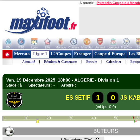
A retenir :
Palmarès Coupe du Mond
OM
PSG
Lyon
Lille
Monaco
Chelsea
Man Utd
Arsenal
Liverpool
ManCity
Ba
+ de clubs
Mercato
Ligue 1
L2/Coupes
Etranger
Coupe d'Europe
Les B
Actualité
|
Résultats & Classement
|
Buteurs
|
Calendrier
|
Equipe
Ven. 19 Décembre 2025, 18h00 - ALGERIE - Division 1
Stade :
à |
Spectateurs :
- |
Arbitre :
1
0
ES SETIF
JS KAB
(mi-tps: 0-0)
1
10
20
30
40
50
6
BUTEURS