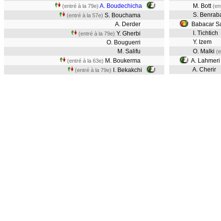
A. Boudechicha
M. Bott
(entré à la 79e)
(en
S. Benrab
S. Bouchama
(entré à la 57e)
A. Derder
Babacar S
I. Tichtich
Y. Gherbi
(entré à la 79e)
Y. Izem
O. Bouguerri
M. Salifu
O. Malki
(e
M. Boukerma
A. Lahmer
(entré à la 63e)
A. Cherir
I. Bekakchi
(entré à la 79e)