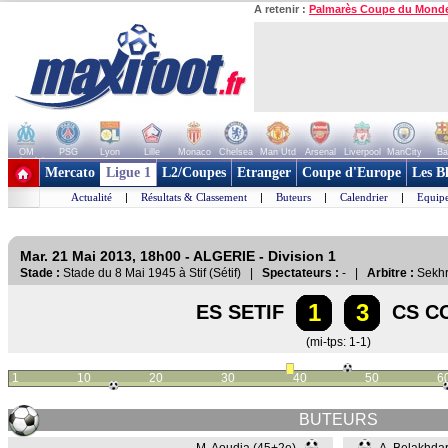
A retenir :
Palmarès Coupe du Mond
OM
PSG
Lyon
Lille
Monaco
Chelsea
Man Utd
Arsenal
Liverpool
ManCity
Ba
+ de clubs
Mercato
Ligue 1
L2/Coupes
Etranger
Coupe d'Europe
Les B
Actualité
|
Résultats & Classement
|
Buteurs
|
Calendrier
|
Equipe
Mar. 21 Mai 2013, 18h00 - ALGERIE - Division 1
Stade :
Stade du 8 Mai 1945 à Stif (Sétif) |
Spectateurs :
- |
Arbitre :
Sekhr
1
3
ES SETIF
CS CO
(mi-tps: 1-1)
1
10
20
30
40
50
6
BUTEURS