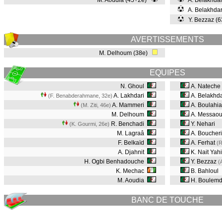
M. Aoudia (45+2e)
A. Belakhda
A. Belakhda
Y. Bezzaz (
AVERTISSEMENTS
M. Delhoum (38e)
EQUIPES
N. Ghoul
A. Nateche
A. Lakhdari
A. Belakhd
(F. Benabderahmane, 32e
)
A. Mammeri
A. Boulahia
(M. Ziti, 46e
)
M. Delhoum
A. Messaou
R. Benchadi
Y. Nehari
(K. Gourmi, 26e
)
M. Lagraâ
A. Boucheri
F. Belkaïd
A. Ferhat
(R
A. Djahnit
K. Nait Yah
H. Ogbi Benhadouche
Y. Bezzaz
(
K. Mechac
B. Bahloul
M. Aoudia
H. Boulemd
BANC DE TOUCHE